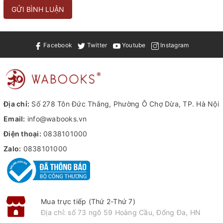
GỬI BÌNH LUẬN
Facebook
Twitter
Youtube
Instagram
Địa chỉ:
Số 278 Tôn Đức Thắng, Phường Ô Chợ Dừa, TP. Hà Nội
Email:
info@wabooks.vn
Điện thoại:
0838101000
Zalo:
0838101000
Mua trực tiếp (Thứ 2-Thứ 7)
Địa chỉ: số 73 ngõ 59 Hoàng Cầu, Đống Đa, HN