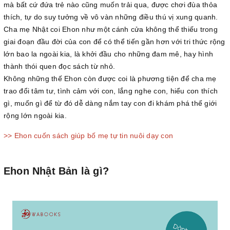
mà bất cứ đứa trẻ nào cũng muốn trải qua, được chơi đùa thỏa
thích, tự do suy tưởng về vô vàn những điều thú vị xung quanh.
Cha mẹ Nhật coi Ehon như một cánh cửa không thể thiếu trong
giai đoạn đầu đời của con để có thể tiến gần hơn với tri thức rộng
lớn bao la ngoài kia, là khởi đầu cho những đam mê, hay hình
thành thói quen đọc sách từ nhỏ.
Không những thế Ehon còn được coi là phương tiện để cha mẹ
trao đổi tâm tư, tình cảm với con, lắng nghe con, hiểu con thích
gì, muốn gì để từ đó dễ dàng nắm tay con đi khám phá thế giới
rộng lớn ngoài kia.
>> Ehon cuốn sách giúp bố mẹ tự tin nuôi dạy con
Ehon Nhật Bản là gì?