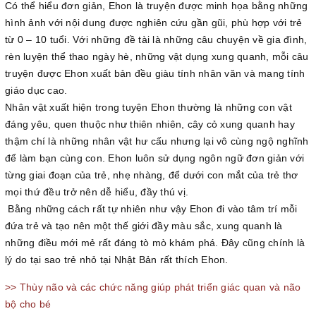
Có thể hiểu đơn giản, Ehon là truyện được minh họa bằng những
hình ảnh với nội dung được nghiên cứu gần gũi, phù hợp với trẻ
từ 0 – 10 tuổi. Với những đề tài là những câu chuyện về gia đình,
rèn luyện thể thao ngày hè, những vật dụng xung quanh, mỗi câu
truyện được Ehon xuất bản đều giàu tính nhân văn và mang tính
giáo dục cao.
Nhân vật xuất hiện trong tuyện Ehon thường là những con vật
đáng yêu, quen thuộc như thiên nhiên, cây cỏ xung quanh hay
thậm chí là những nhân vật hư cấu nhưng lại vô cùng ngộ nghĩnh
để làm bạn cùng con. Ehon luôn sử dụng ngôn ngữ đơn giản với
từng giai đoạn của trẻ, nhẹ nhàng, để dưới con mắt của trẻ thơ
mọi thứ đều trở nên dễ hiểu, đầy thú vị.
Bằng những cách rất tự nhiên như vậy Ehon đi vào tâm trí mỗi
đứa trẻ và tạo nên một thế giới đầy màu sắc, xung quanh là
những điều mới mẻ rất đáng tò mò khám phá. Đây cũng chính là
lý do tại sao trẻ nhỏ tại Nhật Bản rất thích Ehon.
>> Thùy não và các chức năng giúp phát triển giác quan và não
bộ cho bé