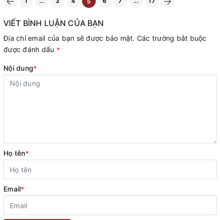
1
...
3
4
6
7
...
17
5
VIẾT BÌNH LUẬN CỦA BẠN
Địa chỉ email của bạn sẽ được bảo mật. Các trường bắt buộc
được đánh dấu
*
Nội dung
*
Họ tên
*
Email
*