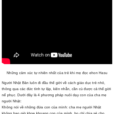
Những cảm xúc tự nhiên nhất của trẻ khi mẹ đọc ehon Hasu
Người Nhật Bản luôn đi đầu thế giới về cách giáo dục trẻ nhỏ,
thông qua các đức tính tự lập, kiên nhẫn, cần cù được cả thế giới
nể phục. Dưới đây là 4 phương pháp nuôi dạy con của cha mẹ
người Nhật:
Không nói về những đứa con của mình: cha mẹ người Nhật
không bao giờ khoe khoang con của mình, họ chỉ chia sẻ cho