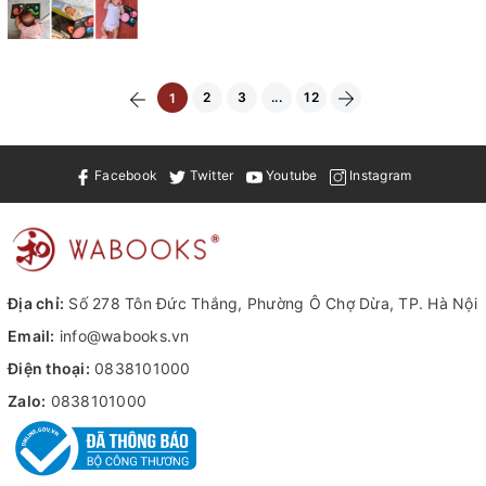
2
3
...
12
1
Facebook
Twitter
Youtube
Instagram
Địa chỉ:
Số 278 Tôn Đức Thắng, Phường Ô Chợ Dừa, TP. Hà Nội
Email:
info@wabooks.vn
Điện thoại:
0838101000
Zalo:
0838101000