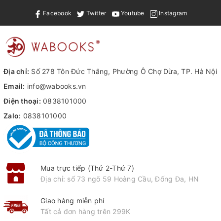
Facebook
Twitter
Youtube
Instagram
Địa chỉ:
Số 278 Tôn Đức Thắng, Phường Ô Chợ Dừa, TP. Hà Nội
Email:
info@wabooks.vn
Điện thoại:
0838101000
Zalo:
0838101000
Mua trực tiếp (Thứ 2-Thứ 7)
Địa chỉ: số 73 ngõ 59 Hoàng Cầu, Đống Đa, HN
Giao hàng miễn phí
Tất cả đơn hàng trên 299K