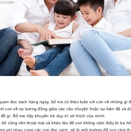
uen đọc sách hàng ngày, bố mẹ có thảo luận với con về những gì đã
ới con về sự tương đồng giữa các câu chuyện hoặc sự kiện đã và đa
đề gì. Bố mẹ hãy khuyên trẻ duy trì sở thích của mình.
rẻ, bố cũng nên thoải mái và khéo léo để con không cảm thấy bị tra hỏ
ợp với nhau cùng các con đọc sách, sẽ là môi trường để con cảm t