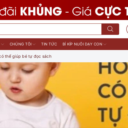
M
CHÚNG TÔI
TIN TỨC
BÍ KÍP NUÔI DẠY CON
có thể giúp bé tự đọc sách