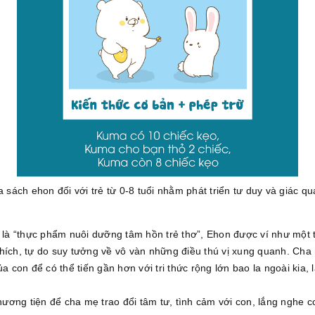
a sách ehon đối với trẻ từ 0-8 tuổi nhằm phát triển tư duy và giác q
à “thực phẩm nuôi dưỡng tâm hồn trẻ thơ”, Ehon được ví như một th
thích, tự do suy tưởng về vô vàn những điều thú vị xung quanh. Ch
ủa con để có thể tiến gần hơn với tri thức rộng lớn bao la ngoài ki
ơng tiện để cha mẹ trao đổi tâm tư, tình cảm với con, lắng nghe co