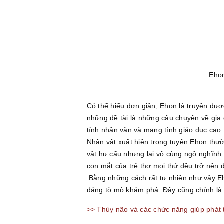
Ehon
Có thể hiểu đơn giản, Ehon là truyện đượ
những đề tài là những câu chuyện về gia
tính nhân văn và mang tính giáo dục cao
Nhân vật xuất hiện trong tuyện Ehon thư
vật hư cấu nhưng lại vô cùng ngộ nghĩnh
con mắt của trẻ thơ mọi thứ đều trở nên d
Bằng những cách rất tự nhiên như vậy Eho
đáng tò mò khám phá. Đây cũng chính là lý
>> Thùy não và các chức năng giúp phát 