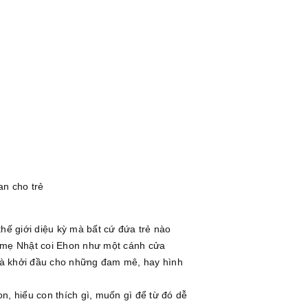
uan cho trẻ
ế giới diệu kỳ mà bất cứ đứa trẻ nào
a mẹ Nhật coi Ehon như một cánh cửa
a, là khởi đầu cho những đam mê, hay hình
n, hiểu con thích gì, muốn gì để từ đó dễ