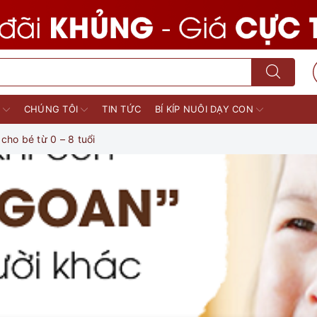
M
CHÚNG TÔI
TIN TỨC
BÍ KÍP NUÔI DẠY CON
cho bé từ 0 – 8 tuổi