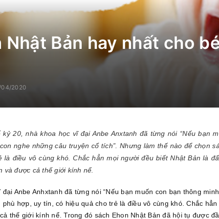
 Nhật Bản hay nhất cho bé
/04/2020
hế kỷ 20, nhà khoa học vĩ đại Anbe Anxtanh đã từng nói “Nếu bạn 
con nghe những câu truyện cổ tích”. Nhưng làm thế nào để chọn sá
ẻ là điều vô cùng khó. Chắc hẳn mọi người đều biết Nhật Bản là đ
ến và được cả thế giới kính nể.
c vĩ đại Anbe Anhxtanh đã từng nói “Nếu bạn muốn con bạn thông min
 phù hợp, uy tín, có hiệu quả cho trẻ là điều vô cùng khó. Chắc hẳn
 cả thế giới kính nể. Trong đó sách Ehon Nhật Bản đã hội tụ được đầ