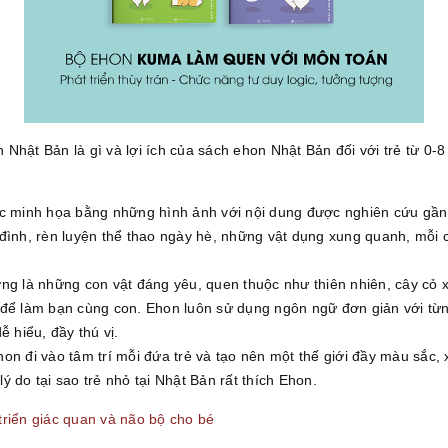
 Nhật Bản là gì và lợi ích của sách ehon Nhật Bản đối với trẻ từ 0-8
c minh họa bằng những hình ảnh với nội dung được nghiên cứu gần gũ
 đình, rèn luyện thể thao ngày hè, những vật dụng xung quanh, mỗi
.
ờng là những con vật đáng yêu, quen thuộc như thiên nhiên, cây cỏ
 để làm bạn cùng con. Ehon luôn sử dụng ngôn ngữ đơn giản với từn
ễ hiểu, đầy thú vị.
n đi vào tâm trí mỗi đứa trẻ và tạo nên một thế giới đầy màu sắc,
 do tại sao trẻ nhỏ tại Nhật Bản rất thích Ehon.
triển giác quan và não bộ cho bé