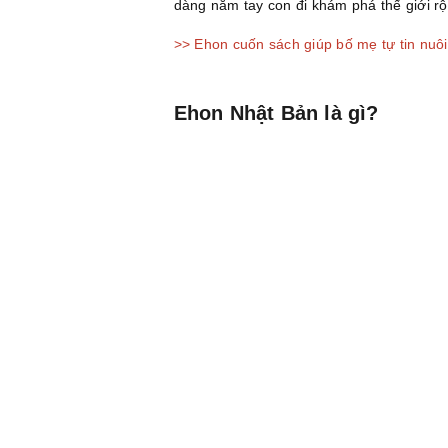
dàng nắm tay con đi khám phá thế giới rộ
>> Ehon cuốn sách giúp bố mẹ tự tin nuô
Ehon Nhật Bản là gì?