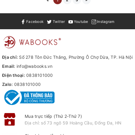
«
1
Facebook
Twitter
Youtube
Instagram
Địa chỉ:
Số 278 Tôn Đức Thắng, Phường Ô Chợ Dừa, TP. Hà Nội
Email:
info@wabooks.vn
Điện thoại:
0838101000
Zalo:
0838101000
Mua trực tiếp (Thứ 2-Thứ 7)
Địa chỉ: số 73 ngõ 59 Hoàng Cầu, Đống Đa, HN