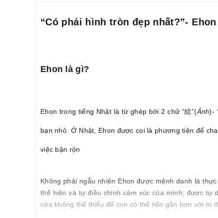
“Có phải hình tròn đẹp nhất?”- Ehon
Ehon là gì?
Ehon trong tiếng Nhật là từ ghép bởi 2 chữ “絵”(
Ảnh
)-
bạn nhỏ. Ở Nhật, Ehon được coi là phương tiện để cha 
việc bận rộn
Không phải ngẫu nhiên Ehon được mệnh danh là thực 
thể hiện và tự điều chỉnh cảm xúc của mình; được tự 
cửa không thể thiếu để con có thể tiến gần hơn với tri 