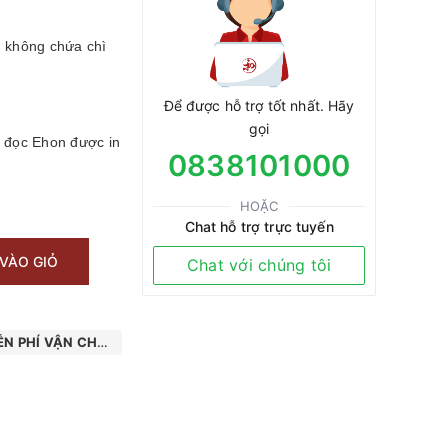
, không chứa chì
Để được hỗ trợ tốt nhất. Hãy
gọi
đọc Ehon được in
0838101000
HOẶC
Chat hỗ trợ trực tuyến
VÀO GIỎ
Chat với chúng tôi
N PHÍ VẬN CHUYỂN