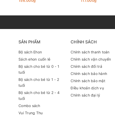
156.000₫
117.000₫
Có phải sự khẳng định bản thân này quá đột ngột và vô 
để tìm ra sự hiện diện của người quan trọng nhất. Bạn 
ai chịu thua ai, đều có cái lý riêng của mình và nghe q
sách đem lại là gì?
SẢN PHẨM
CHÍNH SÁCH
Có thể nói rằng, cuốn sách không chỉ giúp trẻ nâng c
trang sách, không phải chỉ là những câu chuyện giải 
Bộ sách Ehon
Chính sách thanh toán
trang lớn theo suốt chặng đường đời.
Sách ehon cuốn lẻ
Chính sách vận chuyển
Bộ sách cho bé từ 0 - 1
Chính sách đổi trả
“
Chúng ta không thể sống theo từng cá thể đơn độc. A
tuổi
Chính sách bảo hành
là thông điệp đầy tính nhân văn mà cuốn sách này muố
Bộ sách cho bé từ 1 - 2
Chính sách bảo mật
tuổi
Điều khoản dịch vụ
Xuyên suốt câu chuyện về hình nào là hình đẹp nhất th
Bộ sách cho bé từ 2 - 4
Chính sách đại lý
của riêng mình. Vì thế con hãy học cách tôn trọng nh
tuổi
Combo sách
Vui Trung Thu