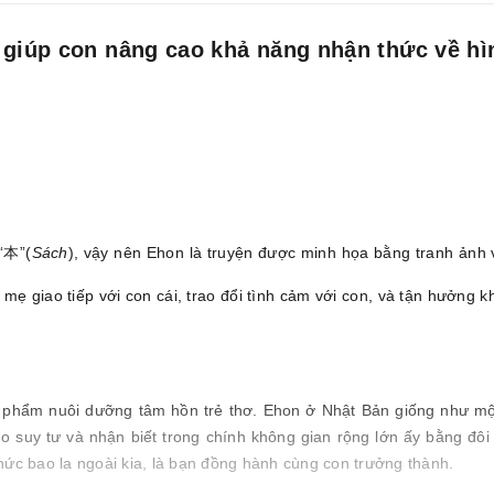
 giúp con nâng cao khả năng nhận thức về hì
 “本”(
Sách
), vậy nên Ehon là truyện được minh họa bằng tranh ảnh v
mẹ giao tiếp với con cái, trao đổi tình cảm với con, và tận hưởng
phẩm nuôi dưỡng tâm hồn trẻ thơ. Ehon ở Nhật Bản giống như một
do suy tư và nhận biết trong chính không gian rộng lớn ấy bằng đô
thức bao la ngoài kia, là bạn đồng hành cùng con trưởng thành.