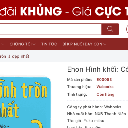
M
CHÚNG TÔI
TIN TỨC
BÍ KÍP NUÔI DẠY CON
tròn là đẹp nhất
Ehon Hình khối: Có
Mã sản phẩm:
E00053
Thương hiệu:
Wabooks
Tình trạng:
Còn hàng
Công ty phát hành: Wabooks
Nhà xuất bản: NXB Thanh Niên
Tác giả: Fuku mitsu
Loại bìa: Bìa mềm