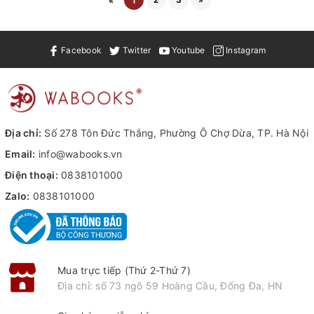
«
1
Facebook
Twitter
Youtube
Instagram
Địa chỉ:
Số 278 Tôn Đức Thắng, Phường Ô Chợ Dừa, TP. Hà Nội
Email:
info@wabooks.vn
Điện thoại:
0838101000
Zalo:
0838101000
Mua trực tiếp (Thứ 2-Thứ 7)
Địa chỉ: số 73 ngõ 59 Hoàng Cầu, Đống Đa, HN