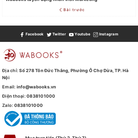
Bài trước
Facebook
Twitter
Youtube
Instagram
Địa chỉ:
Số 278 Tôn Đức Thắng, Phường Ô Chợ Dừa, TP. Hà
Nội
Email:
info@wabooks.vn
Điện thoại:
0838101000
Zalo:
0838101000
Mua trực tiếp (Thứ 2-Thứ 7)