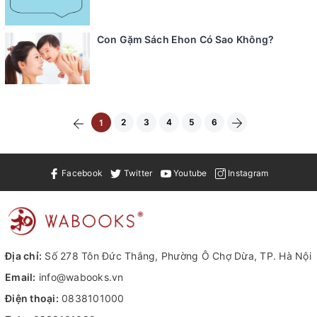
Con Gặm Sách Ehon Có Sao Không?
2
3
4
5
6
1
Facebook
Twitter
Youtube
Instagram
Địa chỉ:
Số 278 Tôn Đức Thắng, Phường Ô Chợ Dừa, TP. Hà Nội
Email:
info@wabooks.vn
Điện thoại:
0838101000