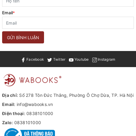
Email
*
GỬI BÌNH LUẬN
Facebook
Twitter
Youtube
Instagram
Địa chỉ:
Số 278 Tôn Đức Thắng, Phường Ô Chợ Dừa, TP. Hà Nội
Email:
info@wabooks.vn
Điện thoại:
0838101000
Zalo:
0838101000