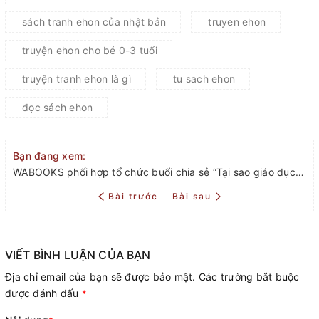
sách tranh ehon của nhật bản
truyen ehon
truyện ehon cho bé 0-3 tuổi
truyện tranh ehon là gì
tu sach ehon
đọc sách ehon
Bạn đang xem:
WABOOKS phối hợp tổ chức buổi chia sẻ “Tại sao giáo dục Nhật Bản lại bắt đầu từ tranh truyện Ehon?”
Bài trước
Bài sau
VIẾT BÌNH LUẬN CỦA BẠN
Địa chỉ email của bạn sẽ được bảo mật. Các trường bắt buộc
được đánh dấu
*