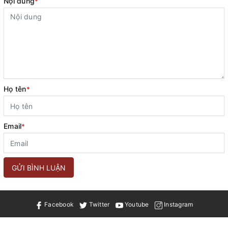
Nội dung
*
Họ tên
*
Email
*
GỬI BÌNH LUẬN
Facebook
Twitter
Youtube
Instagram