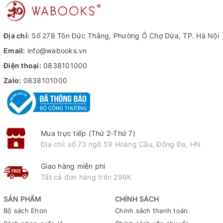
Địa chỉ:
Số 278 Tôn Đức Thắng, Phường Ô Chợ Dừa, TP. Hà Nội
Email:
info@wabooks.vn
Điện thoại:
0838101000
Zalo:
0838101000
Mua trực tiếp (Thứ 2-Thứ 7)
Địa chỉ: số 73 ngõ 59 Hoàng Cầu, Đống Đa, HN
Giao hàng miễn phí
Tất cả đơn hàng trên 299K
SẢN PHẨM
CHÍNH SÁCH
Bộ sách Ehon
Chính sách thanh toán