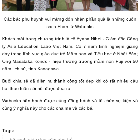
Các bậc phụ huynh vui mừng đón nhận phần quà là những cuốn
sách Ehon từ Wabooks
Khách mời trong chương trình là cô Ayana Nihei - Giám đốc Công
ty Asia Education Labo Việt Nam. Có 7 năm kinh nghiệm giảng
dạy trong lĩnh vực giáo dục trẻ Mầm non và Tiểu học ở Nhật Bản;
Ông Masataka Kondo - hiệu trưởng trường mầm non Fuji với 50
năm lịch sử, tỉnh Kanagawa.
Buổi chia sẻ đã diễn ra thành công tốt đẹp khi có rất nhiều câu
hỏi thảo luận sôi nổi được đưa ra.
Wabooks hân hạnh được cùng đồng hành và tổ chức sự kiện vô
cùng ý nghĩa này cho các cha mẹ và các bé.
Tags:
bộ sách giáo dục sớm cho trẻ