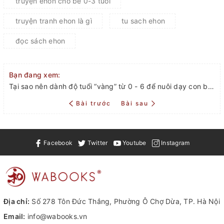
truyện ehon cho bé 0-3 tuổi
truyện tranh ehon là gì
tu sach ehon
đọc sách ehon
Bạn đang xem:
Tại sao nên dành độ tuổi “vàng” từ 0 - 6 để nuôi dạy con bằng sách ehon?
Bài trước
Bài sau
Facebook
Twitter
Youtube
Instagram
Địa chỉ:
Số 278 Tôn Đức Thắng, Phường Ô Chợ Dừa, TP. Hà Nội
Email:
info@wabooks.vn