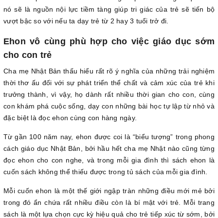
nó sẽ là nguồn nội lực tiềm tàng giúp tri giác của trẻ sẽ tiến bộ
vượt bậc so với nếu ta dạy trẻ từ 2 hay 3 tuổi trở đi.
Ehon vô cùng phù hợp cho việc giáo dục sớm
cho con trẻ
Cha mẹ Nhật Bản thấu hiểu rất rõ ý nghĩa của những trải nghiệm
thời thơ ấu đối với sự phát triển thể chất và cảm xúc của trẻ khi
trưởng thành, vì vậy, họ dành rất nhiều thời gian cho con, cùng
con khám phá cuộc sống, dạy con những bài học tự lập từ nhỏ và
đặc biệt là đọc ehon cùng con hàng ngày.
Từ gần 100 năm nay, ehon được coi là “biểu tượng” trong phong
cách giáo dục Nhật Bản, bởi hầu hết cha mẹ Nhật nào cũng từng
đọc ehon cho con nghe, và trong mỗi gia đình thì sách ehon là
cuốn sách không thể thiếu được trong tủ sách của mỗi gia đình.
Mỗi cuốn ehon là một thế giới ngập tràn những điều mới mẻ bởi
trong đó ẩn chứa rất nhiều điều còn là bí mật với trẻ. Mỗi trang
sách là một lựa chọn cực kỳ hiệu quả cho trẻ tiếp xúc từ sớm, bởi