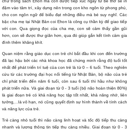
chữ trong sách Ehon mà con được tiếp xúc ngay từ bé thơ sẽ in
đậm vào tâm trí, xây dựng nên trong con kho ngôn từ phong phú,
cho con ngôn ngữ để biểu đạt những điều mà bé suy nghĩ. Các
bậc cha mẹ tại Nhật Bản coi Ehon là công cụ thần kỳ để giao tiếp
với con. Qua giọng đọc của cha mẹ, con sẽ cảm thấy gần gũi
hơn, con sẽ được thư giãn hơn, qua đó giúp gắn kết tình cảm gia
đình thêm khăng khít.
Quan niệm rằng giáo dục con trẻ chỉ bắt đầu khi con đến trường
đã lạc hậu bởi các nhà khoa học đã chứng minh rằng độ tuổi tốt
nhất để phát triển trí tuệ của con trẻ là từ 0 – 6 tuổi. Theo nghiên
cứu từ các trường đại học nổi tiếng từ Nhật Bản, bộ não của trẻ
chỉ phát triển đến năm 6 tuổi, còn sau 6 tuổi thì hầu như không
phát triển nữa. Và giai đoạn từ 0 - 3 tuổi (bộ não hoàn thiện 80%)
là giai đoạn trẻ có khả năng học tập tốt nhất, khả năng nhớ, liên
tưởng,...là vô hạn, nó cũng quyết định sự hình thành về tính cách
và năng lực của trẻ.
Trẻ càng nhỏ tuổi thì não càng linh hoạt và tốc độ tiếp thu càng
nhanh và lượng thông tin tiếp thu càng nhiều. Giai đoạn từ 0 - 3