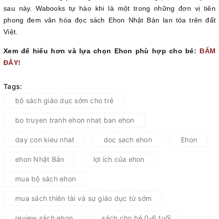
sau này. Wabooks tự hào khi là một trong những đơn vị tiên
phong đem văn hóa đọc sách Ehon Nhật Bản lan tỏa trên đất
Việt.
Xem để hiểu hơn và lựa chọn Ehon phù hợp cho bé:
BẤM
ĐÂY!
Tags:
bộ sách giáo dục sớm cho trẻ
bo truyen tranh ehon nhat ban ehon
day con kieu nhat
doc sach ehon
Ehon
ehon Nhật Bản
lợi ích của ehon
mua bộ sách ehon
mua sách thiên tài và sự giáo dục từ sớm
review sách ehon
sách cho bé 0-6 tuổi