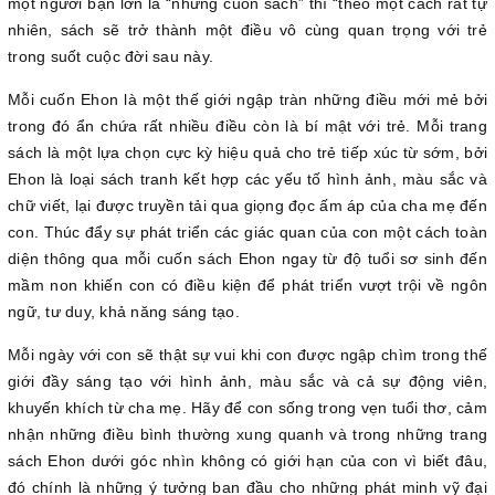
một người bạn lớn là “những cuốn sách” thì “theo một cách rất tự
nhiên, sách sẽ trở thành một điều vô cùng quan trọng với trẻ
trong suốt cuộc đời sau này.
Mỗi cuốn Ehon là một thế giới ngập tràn những điều mới mẻ bởi
trong đó ẩn chứa rất nhiều điều còn là bí mật với trẻ. Mỗi trang
sách là một lựa chọn cực kỳ hiệu quả cho trẻ tiếp xúc từ sớm, bởi
Ehon là loại sách tranh kết hợp các yếu tố hình ảnh, màu sắc và
chữ viết, lại được truyền tải qua giọng đọc ấm áp của cha mẹ đến
con. Thúc đẩy sự phát triển các giác quan của con một cách toàn
diện thông qua mỗi cuốn sách Ehon ngay từ độ tuổi sơ sinh đến
mầm non khiến con có điều kiện để phát triển vượt trội về ngôn
ngữ, tư duy, khả năng sáng tạo.
Mỗi ngày với con sẽ thật sự vui khi con được ngập chìm trong thế
giới đầy sáng tạo với hình ảnh, màu sắc và cả sự động viên,
khuyến khích từ cha mẹ. Hãy để con sống trong vẹn tuổi thơ, cảm
nhận những điều bình thường xung quanh và trong những trang
sách Ehon dưới góc nhìn không có giới hạn của con vì biết đâu,
đó chính là những ý tưởng ban đầu cho những phát minh vỹ đại