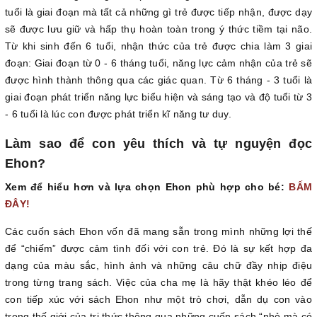
tuổi là giai đoạn mà tất cả những gì trẻ được tiếp nhận, được dạy
sẽ được lưu giữ và hấp thụ hoàn toàn trong ý thức tiềm tại não.
Từ khi sinh đến 6 tuổi, nhận thức của trẻ được chia làm 3 giai
đoạn: Giai đoạn từ 0 - 6 tháng tuổi, năng lực cảm nhận của trẻ sẽ
được hình thành thông qua các giác quan. Từ 6 tháng - 3 tuổi là
giai đoạn phát triển năng lực biểu hiện và sáng tạo và độ tuổi từ 3
- 6 tuổi là lúc con được phát triển kĩ năng tư duy.
Làm sao để con yêu thích và tự nguyện đọc
Ehon?
Xem để hiểu hơn và lựa chọn Ehon phù hợp cho bé:
BẤM
ĐÂY!
Các cuốn sách Ehon vốn đã mang sẵn trong mình những lợi thế
để “chiếm” được cảm tình đối với con trẻ. Đó là sự kết hợp đa
dạng của màu sắc, hình ảnh và những câu chữ đầy nhịp điệu
trong từng trang sách. Việc của cha mẹ là hãy thật khéo léo để
con tiếp xúc với sách Ehon như một trò chơi, dẫn dụ con vào
trong thế giới của tri thức thông qua những cuốn sách “nhỏ mà có