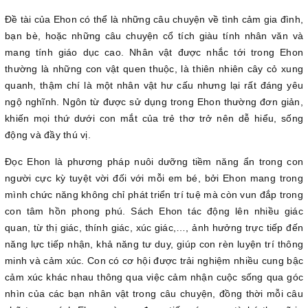
Đề tài của Ehon có thể là những câu chuyện về tình cảm gia đình,
bạn bè, hoặc những câu chuyện cổ tích giàu tính nhân văn và
mang tính giáo dục cao. Nhân vật được nhắc tới trong Ehon
thường là những con vật quen thuộc, là thiên nhiên cây cỏ xung
quanh, thậm chí là một nhân vật hư cấu nhưng lại rất đáng yêu
ngộ nghĩnh. Ngôn từ được sử dụng trong Ehon thường đơn giản,
khiến mọi thứ dưới con mắt của trẻ thơ trở nên dễ hiểu, sống
động và đầy thú vị.
Đọc Ehon là phương pháp nuôi dưỡng tiềm năng ẩn trong con
người cực kỳ tuyệt vời đối với mỗi em bé, bởi Ehon mang trong
mình chức năng không chỉ phát triển trí tuệ mà còn vun đắp trong
con tâm hồn phong phú. Sách Ehon tác động lên nhiều giác
quan, từ thị giác, thính giác, xúc giác,…, ảnh hưởng trực tiếp đến
năng lực tiếp nhận, khả năng tư duy, giúp con rèn luyện trí thông
minh và cảm xúc. Con có cơ hội được trải nghiệm nhiều cung bậc
cảm xúc khác nhau thông qua việc cảm nhận cuộc sống qua góc
nhìn của các bạn nhân vật trong câu chuyện, đồng thời mỗi câu