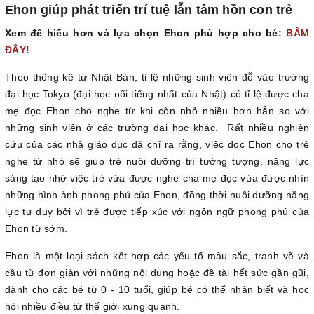
Ehon giúp phát triển trí tuệ lẫn tâm hồn con trẻ
Xem để hiểu hơn và lựa chọn Ehon phù hợp cho bé:
BẤM
ĐÂY!
Theo thống kê từ Nhật Bản, tỉ lệ những sinh viên đỗ vào trường
đại học Tokyo (đại học nổi tiếng nhất của Nhật) có tỉ lệ được cha
mẹ đọc Ehon cho nghe từ khi còn nhỏ nhiều hơn hẳn so với
những sinh viên ở các trường đại học khác. Rất nhiều nghiên
cứu của các nhà giáo dục đã chỉ ra rằng, việc đọc Ehon cho trẻ
nghe từ nhỏ sẽ giúp trẻ nuôi dưỡng trí tưởng tượng, năng lực
sáng tạo nhờ việc trẻ vừa được nghe cha mẹ đọc vừa được nhìn
những hình ảnh phong phú của Ehon, đồng thời nuôi dưỡng năng
lực tư duy bởi vì trẻ được tiếp xúc với ngôn ngữ phong phú của
Ehon từ sớm.
Ehon là một loại sách kết hợp các yếu tố màu sắc, tranh vẽ và
câu từ đơn giản với những nội dung hoặc đề tài hết sức gần gũi,
dành cho các bé từ 0 - 10 tuổi, giúp bé có thể nhận biết và học
hỏi nhiều điều từ thế giới xung quanh.