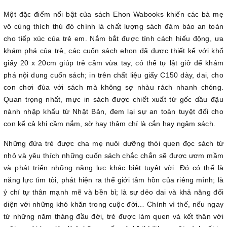
Một đặc điểm nổi bật của sách Ehon Wabooks khiến các bà mẹ
vô cùng thích thú đó chính là chất lượng sách đảm bảo an toàn
cho tiếp xúc của trẻ em. Nắm bắt được tính cách hiếu động, ưa
khám phá của trẻ, các cuốn sách ehon đã được thiết kế với khổ
giấy 20 x 20cm giúp trẻ cầm vừa tay, có thể tự lật giở để khám
phá nội dung cuốn sách; in trên chất liệu giấy C150 dày, dai, cho
con chơi đùa với sách mà không sợ nhàu rách nhanh chóng.
Quan trọng nhất, mực in sách được chiết xuất từ gốc dầu đậu
nành nhập khẩu từ Nhật Bản, đem lại sự an toàn tuyệt đối cho
con kể cả khi cầm nắm, sờ hay thậm chí là cắn hay ngậm sách.
Những đứa trẻ được cha mẹ nuôi dưỡng thói quen đọc sách từ
nhỏ và yêu thích những cuốn sách chắc chắn sẽ được ươm mầm
và phát triển những năng lực khác biệt tuyệt vời. Đó có thể là
năng lực tìm tòi, phát hiện ra thế giới tâm hồn của riêng mình; là
ý chí tự thân mạnh mẽ và bền bỉ; là sự dẻo dai và khả năng đối
diện với những khó khăn trong cuộc đời… Chính vì thế, nếu ngay
từ những năm tháng đầu đời, trẻ được làm quen và kết thân với