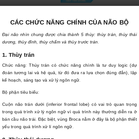
CÁC CHỨC NĂNG CHÍNH CỦA NÃO BỘ
Đại não nhìn chung được chia thành 5 thùy: thùy trán, thùy thái
dương, thùy đỉnh, thùy chẩm và thùy trước trán.
1. Thùy trán
Chức năng: Thùy trán có chức năng chính là tư duy logic (dự
đoán tương lai và hệ quả, từ đó đưa ra lựa chọn đúng đắn), lập
kế hoạch, sáng tạo và xử lý ngôn ngữ.
Bộ phận tiêu biểu:
Cuộn não trán dưới (inferior frontal lobe) có vai trò quan trọng
trong quá trình xử lý ngôn ngữ vì quá trình này thường diễn ra ở
bán cầu não trái. Đặc biệt, vùng Broca nằm ở đây là bộ phận thiết
yếu trong quá trình xử lí ngôn ngữ.