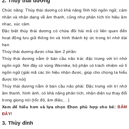
2. Thùy thái dương
Chức năng: Thùy thái dương có khả năng lĩnh hội ngôn ngữ, cảm
nhận và nhận dạng về âm thanh, cũng như phân tích tín hiệu âm
nhạc, xúc cảm.
Đặc biệt thùy thái dương có chứa đồi hải mã có liên quan đến
hoạt động lưu giữ thông tin và hình thành ký ức trong trí nhớ dài
hạn.
Thùy thái dương được chia làm 2 phần:
Thùy thái dương nằm ở bán cầu não trái: đặc trưng với trí nhớ
ngôn ngữ. Nơi đây có vùng Wernike, bộ phận có trách nhiệm xử lí
ngôn ngữ (giải mã các tín hiệu nhận được, giúp cho chúng ta hiểu
được lời nói)
Thùy thái dương nằm ở bán cầu não phải: Đặc trưng với trí nhớ
âm thanh, hình ảnh, có khả năng phân tích, nhận diện sự thay đổi
trong giọng nói (tốc độ, âm điệu,…)
Xem để hiểu hơn và lựa chọn Ehon phù hợp cho bé:
BẤM
ĐÂY!
3. Thùy đỉnh