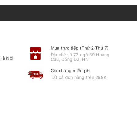
Mua trực tiếp (Thứ 2-Thứ 7)
Địa chỉ: số 73 ngõ 59 Hoàng
Hà Nội
Cầu, Đống Đa, HN
Giao hàng miễn phí
Tất cả đơn hàng trên 299K