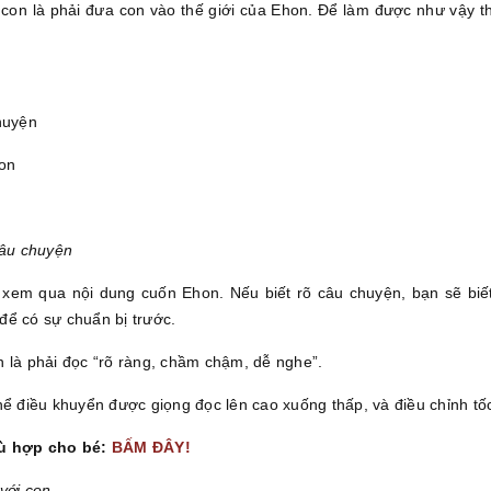
 con là phải đưa con vào thế giới của Ehon. Để làm được như vậy 
huyện
con
câu chuyện
xem qua nội dung cuốn Ehon. Nếu biết rõ câu chuyện, bạn sẽ biế
để có sự chuẩn bị trước.
 là phải đọc “rõ ràng, chầm chậm, dễ nghe”.
hể điều khuyển được giọng đọc lên cao xuống thấp, và điều chỉnh tố
hù hợp cho bé:
BẤM ĐÂY!
với con