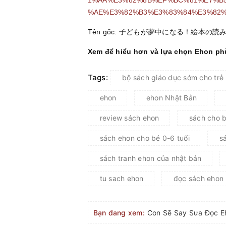
%AE%E3%82%B3%E3%83%84%E3%82%
Tên gốc: 子どもが夢中になる！絵本の
Xem để hiểu hơn và lựa chọn Ehon p
Tags:
bộ sách giáo dục sớm cho trẻ
ehon
ehon Nhật Bản
review sách ehon
sách cho b
sách ehon cho bé 0-6 tuổi
s
sách tranh ehon của nhật bản
tu sach ehon
đọc sách ehon
Bạn đang xem: