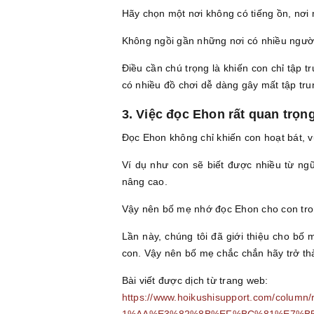
Hãy chọn một nơi không có tiếng ồn, nơi 
Không ngồi gần những nơi có nhiều người 
Điều cần chú trọng là khiến con chỉ tập 
có nhiều đồ chơi dễ dàng gây mất tập tru
3. Việc đọc Ehon rất quan trọn
Đọc Ehon không chỉ khiến con hoạt bát, 
Ví dụ như con sẽ biết được nhiều từ ngữ
nâng cao.
Vậy nên bố mẹ nhớ đọc Ehon cho con tron
Lần này, chúng tôi đã giới thiệu cho bố
con. Vậy nên bố mẹ chắc chắn hãy trở th
Bài viết được dịch từ trang web:
https://www.hoikushisupport.com
1%AA%E3%82%8B%EF%BC%81%E7%B