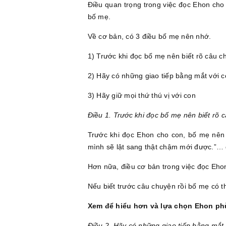
Điều quan trọng trong việc đọc Ehon cho
bố mẹ.
Về cơ bản, có 3 điều bố mẹ nên nhớ.
1) Trước khi đọc bố mẹ nên biết rõ câu c
2) Hãy có những giao tiếp bằng mắt với 
3) Hãy giữ mọi thứ thú vị với con
Điều 1. Trước khi đọc bố mẹ nên biết rõ 
Trước khi đọc Ehon cho con, bố mẹ nên 
mình sẽ lật sang thật chậm mới được.”… 
Hơn nữa, điều cơ bản trong việc đọc Ehon
Nếu biết trước câu chuyện rồi bố mẹ có t
Xem để hiểu hơn và lựa chọn Ehon p
Điều 2. Hãy có những giao tiếp bằng mắt 