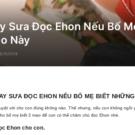
y Sưa Đọc Ehon Nếu Bố Mẹ
o Này
5/10/2018
AY SƯA ĐỌC EHON NẾU BỐ MẸ BIẾT NHỮN
ệt vời cho con đúng không nào. Thế nhưng, nếu con không ngồi y
 cho bố mẹ biết 3 mẹo để con có thể chăm chú đọc Ehon nhé.
đọc Ehon cho con.