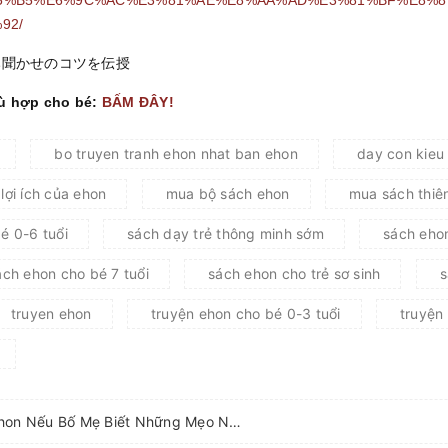
92/
読み聞かせのコツを伝授
hù hợp cho bé:
BẤM ĐÂY!
bo truyen tranh ehon nhat ban ehon
day con kieu
lợi ích của ehon
mua bộ sách ehon
mua sách thiên
é 0-6 tuổi
sách dạy trẻ thông minh sớm
sách eho
ách ehon cho bé 7 tuổi
sách ehon cho trẻ sơ sinh
s
truyen ehon
truyện ehon cho bé 0-3 tuổi
truyện 
Con Sẽ Say Sưa Đọc Ehon Nếu Bố Mẹ Biết Những Mẹo Này