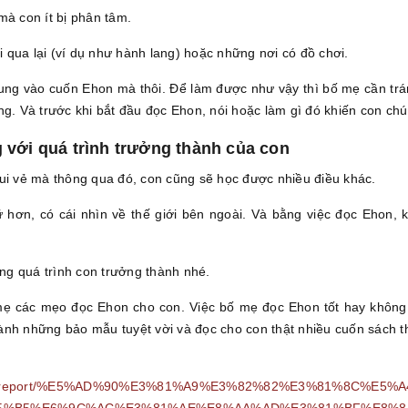
mà con ít bị phân tâm.
qua lại (ví dụ như hành lang) hoặc những nơi có đồ chơi.
trung vào cuốn Ehon mà thôi. Để làm được như vậy thì bố mẹ cần tr
ng. Và trước khi bắt đầu đọc Ehon, nói hoặc làm gì đó khiến con ch
g với quá trình trưởng thành của con
vui vẻ mà thông qua đó, con cũng sẽ học được nhiều điều khác.
 hơn, có cái nhìn về thế giới bên ngoài. Và bằng việc đọc Ehon,
g quá trình con trưởng thành nhé.
 mẹ các mẹo đọc Ehon cho con. Việc bố mẹ đọc Ehon tốt hay không
ành những bảo mẫu tuyệt vời và đọc cho con thật nhiều cuốn sách th
/column/report/%E5%AD%90%E3%81%A9%E3%82%82%E3%81%8C%
5%B5%E6%9C%AC%E3%81%AE%E8%AA%AD%E3%81%BF%E8%8