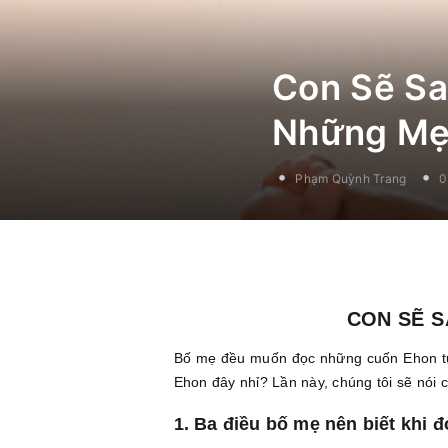
Con Sẽ Sa
Những Mẹ
Phạm Quỳnh Trang
0
CON SẼ S
Bố mẹ đều muốn đọc những cuốn Ehon tuy
Ehon đây nhỉ? Lần này, chúng tôi sẽ nói
1. Ba điều bố mẹ nên biết khi 