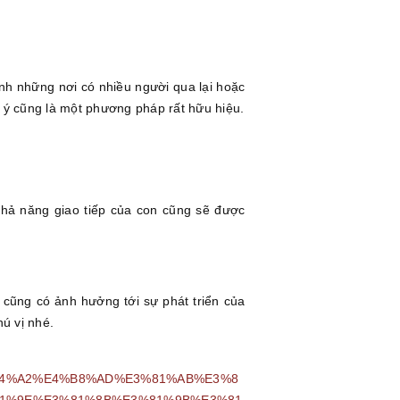
ánh những nơi có nhiều người qua lại hoặc
ú ý cũng là một phương pháp rất hữu hiệu.
 khả năng giao tiếp của con cũng sẽ được
 cũng có ảnh hưởng tới sự phát triển của
ú vị nhé.
E5%A4%A2%E4%B8%AD%E3%81%AB%E3%8
1%9E%E3%81%8B%E3%81%9B%E3%81