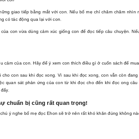
hững giao tiếp bằng mắt với con. Nếu bố mẹ chỉ chăm chăm nhìn n
g có tác động qua lại với con.
 của con vừa dùng cảm xúc giống con để đọc tiếp câu chuyện. Nếu
ểu cảm của con. Hãy để ý xem con thích điều gì ở cuốn sách để mua
i cho con sau khi đọc xong. Vì sau khi đọc xong, con vẫn còn đang
iệc quan sát phản ứng của con từ khi đọc cho đến khi đọc ong câu
 đấy.
 sự chuẩn bị cũng rất quan trọng!
n chú ý nghe bố mẹ đọc Ehon sẽ trở nên rất khó khăn đúng không nà