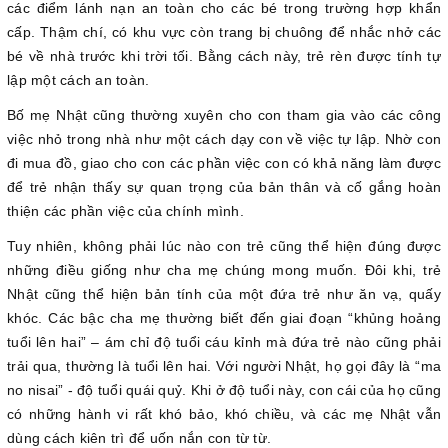
các điểm lánh nạn an toàn cho các bé trong trường hợp khẩn
cấp. Thậm chí, có khu vực còn trang bị chuông để nhắc nhở các
bé về nhà trước khi trời tối. Bằng cách này, trẻ rèn được tính tự
lập một cách an toàn.
Bố mẹ Nhật cũng thường xuyên cho con tham gia vào các công
việc nhỏ trong nhà như một cách dạy con về việc tự lập. Nhờ con
đi mua đồ, giao cho con các phần việc con có khả năng làm được
để trẻ nhận thấy sự quan trọng của bản thân và cố gắng hoàn
thiện các phần việc của chính mình.
Tuy nhiên, không phải lúc nào con trẻ cũng thể hiện đúng được
những điều giống như cha mẹ chúng mong muốn. Đôi khi, trẻ
Nhật cũng thể hiện bản tính của một đứa trẻ như ăn vạ, quấy
khóc. Các bậc cha mẹ thường biết đến giai đoạn “khủng hoảng
tuổi lên hai” – ám chỉ độ tuổi cáu kỉnh mà đứa trẻ nào cũng phải
trải qua, thường là tuổi lên hai. Với người Nhật, họ gọi đây là “ma
no nisai” - độ tuổi quái quỷ. Khi ở độ tuổi này, con cái của họ cũng
có những hành vi rất khó bảo, khó chiều, và các mẹ Nhật vẫn
dùng cách kiên trì để uốn nắn con từ từ.