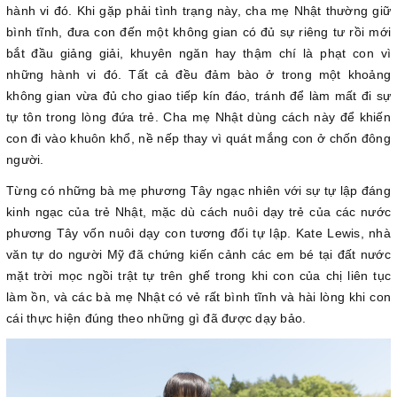
hành vi đó. Khi gặp phải tình trạng này, cha mẹ Nhật thường giữ
bình tĩnh, đưa con đến một không gian có đủ sự riêng tư rồi mới
bắt đầu giảng giải, khuyên ngăn hay thậm chí là phạt con vì
những hành vi đó. Tất cả đều đảm bào ở trong một khoảng
không gian vừa đủ cho giao tiếp kín đáo, tránh để làm mất đi sự
tự tôn trong lòng đứa trẻ. Cha mẹ Nhật dùng cách này để khiến
con đi vào khuôn khổ, nề nếp thay vì quát mắng con ở chốn đông
người.
Từng có những bà mẹ phương Tây ngạc nhiên với sự tự lập đáng
kinh ngạc của trẻ Nhật, mặc dù cách nuôi dạy trẻ của các nước
phương Tây vốn nuôi dạy con tương đối tự lập. Kate Lewis, nhà
văn tự do người Mỹ đã chứng kiến cảnh các em bé tại đất nước
mặt trời mọc ngồi trật tự trên ghế trong khi con của chị liên tục
làm ồn, và các bà mẹ Nhật có vẻ rất bình tĩnh và hài lòng khi con
cái thực hiện đúng theo những gì đã được dạy bảo.