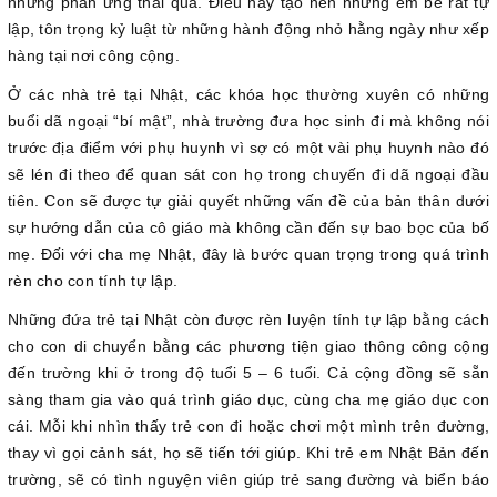
những phản ứng thái quá. Điều này tạo nên những em bé rất tự
lập, tôn trọng kỷ luật từ những hành động nhỏ hằng ngày như xếp
hàng tại nơi công cộng.
Ở các nhà trẻ tại Nhật, các khóa học thường xuyên có những
buổi dã ngoại “bí mật”, nhà trường đưa học sinh đi mà không nói
trước địa điểm với phụ huynh vì sợ có một vài phụ huynh nào đó
sẽ lén đi theo để quan sát con họ trong chuyến đi dã ngoại đầu
tiên. Con sẽ được tự giải quyết những vấn đề của bản thân dưới
sự hướng dẫn của cô giáo mà không cần đến sự bao bọc của bố
mẹ. Đối với cha mẹ Nhật, đây là bước quan trọng trong quá trình
rèn cho con tính tự lập.
Những đứa trẻ tại Nhật còn được rèn luyện tính tự lập bằng cách
cho con di chuyển bằng các phương tiện giao thông công cộng
đến trường khi ở trong độ tuổi 5 – 6 tuổi. Cả cộng đồng sẽ sẵn
sàng tham gia vào quá trình giáo dục, cùng cha mẹ giáo dục con
cái. Mỗi khi nhìn thấy trẻ con đi hoặc chơi một mình trên đường,
thay vì gọi cảnh sát, họ sẽ tiến tới giúp. Khi trẻ em Nhật Bản đến
trường, sẽ có tình nguyện viên giúp trẻ sang đường và biển báo