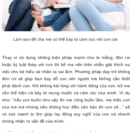
Làm sao để cha mẹ có thể bày tỏ cảm xúc với con cái
Thay vì sử dụng những biện pháp mạnh như la mắng, đòn roi
hoặc ký luật thép với con thì bố mẹ nên kiên nhẫn giải thích sự
việc cho bé hiểu và nhận ra sai lầm. Phương pháp dạy trẻ không
đòn roi sẽ giúp bạn dạy dỗ con nên người mà không cần thiết
phải đánh con. Khi không hài lòng với hành động của con, bố mẹ
cần thể hiện và bày tỏ mong muốn và cảm xúc của mình. Ví dụ
như: “nếu con buồn như vậy thì mẹ cũng buồn lắm, mẹ hiểu con
của mẹ mà nhưng nếu không học điều căn bản thì con sẽ...” sẽ
có sức mạnh to lớn giúp lay động suy nghĩ của con và nhanh
chóng nhận ra vấn đề của mình.