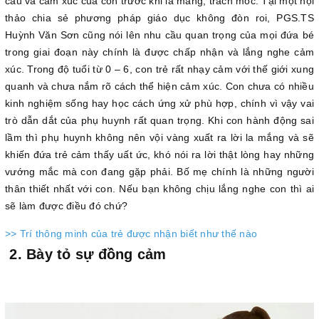
cầu và cảm xúc của con trước khi la mắng, trách móc. Tại một hội
thảo chia sẻ phương pháp giáo dục không đòn roi, PGS.TS
Huỳnh Văn Sơn cũng nói lên nhu cầu quan trọng của mọi đứa bé
trong giai đoạn này chính là được chấp nhận và lắng nghe cảm
xúc. Trong độ tuổi từ 0 – 6, con trẻ rất nhạy cảm với thế giới xung
quanh và chưa nắm rõ cách thể hiện cảm xúc. Con chưa có nhiều
kinh nghiệm sống hay học cách ứng xử phù hợp, chính vì vậy vai
trò dẫn dắt của phụ huynh rất quan trọng. Khi con hành động sai
lầm thì phụ huynh không nên vội vàng xuất ra lời la mắng và sẽ
khiến đứa trẻ cảm thấy uất ức, khó nói ra lời thật lòng hay những
vướng mắc mà con đang gặp phải. Bố mẹ chính là những người
thân thiết nhất với con. Nếu bạn không chịu lắng nghe con thì ai
sẽ làm được điều đó chứ?
>> Trí thông minh của trẻ được nhận biết như thế nào
2. Bày tỏ sự đồng cảm