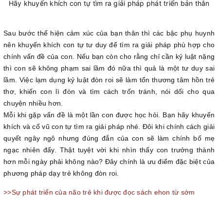
Hãy khuyến khích con tự tìm ra giải pháp phát triển bản thân
Sau bước thể hiện cảm xúc của bạn thân thì các bậc phụ huynh
nên khuyến khích con tự tư duy để tìm ra giải pháp phù hợp cho
chính vấn đề của con. Nếu bạn còn cho rằng chỉ cần kỷ luật nặng
thì con sẽ không phạm sai lầm đó nữa thì quả là một tư duy sai
lầm. Việc lạm dụng kỷ luật đòn roi sẽ làm tổn thương tâm hồn trẻ
thơ, khiến con lì đòn và tìm cách trốn tránh, nói dối cho qua
chuyện nhiều hơn.
Mỗi khi gặp vấn đề là một lần con được học hỏi. Bạn hãy khuyến
khích và cổ vũ con tự tìm ra giải pháp nhé. Đôi khi chính cách giải
quyết ngây ngô nhưng đúng đắn của con sẽ làm chính bố mẹ
ngạc nhiên đấy. Thật tuyệt vời khi nhìn thấy con trưởng thành
hơn mỗi ngày phải không nào? Đây chính là ưu điểm đặc biệt của
phương pháp dạy trẻ không đòn roi.
>>Sự phát triển của não trẻ khi được đọc sách ehon từ sớm