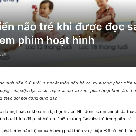
iển não trẻ khi được đọc 
xem phim hoạt hình
020
 sơ sinh đến 5-6 tuổi, sự phát triển não bộ có xu hướng phát triển 
 dụng của việc đọc sách, nghe audio và xem phim hoạt hình ảnh hư
 theo dõi nội dung dưới đây.
i là một bác sĩ khoa nhi tại bệnh viện Nhi đồng Cinmcinnati đã thự
m hoạt hình đã phát hiện ra "hiện tượng Goldilocks" trong não trẻ.
sự phát triển não bộ có xu hướng phát triển vượt bậc. Để có thể hiểu