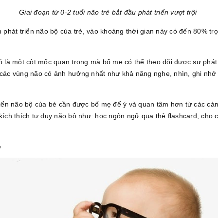
Giai đoạn từ 0-2 tuổi não trẻ bắt đầu phát triển vượt trội
h phát triển não bộ của trẻ, vào khoảng thời gian này có đến 80% tr
đó là một cột mốc quan trọng mà bố mẹ có thể theo dõi được sự phát
, các vùng não có ảnh hưởng nhất như khả năng nghe, nhìn, ghi nh
 triển não bộ của bé cần được bố mẹ để ý và quan tâm hơn từ các c
 kích thích tư duy não bộ như: học ngôn ngữ qua thẻ flashcard, cho 
y