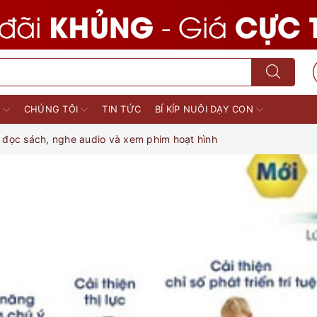
M
CHÚNG TÔI
TIN TỨC
BÍ KÍP NUÔI DẠY CON
c đọc sách, nghe audio và xem phim hoạt hình