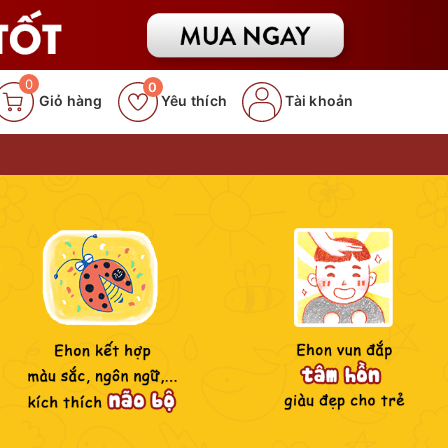
0
0
Giỏ hàng
Yêu thích
Tài khoản