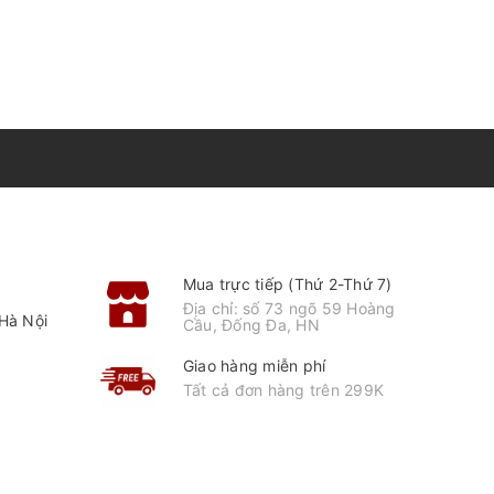
Mua trực tiếp (Thứ 2-Thứ 7)
Địa chỉ: số 73 ngõ 59 Hoàng
Hà Nội
Cầu, Đống Đa, HN
Giao hàng miễn phí
Tất cả đơn hàng trên 299K