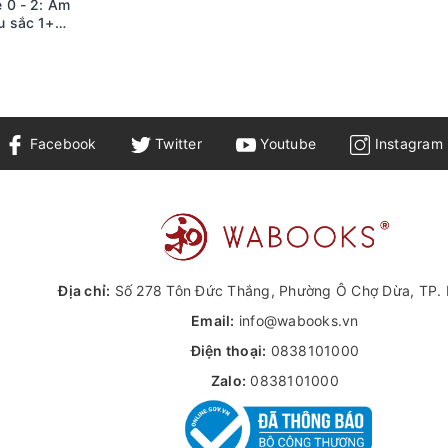
 0 - 2: Âm
u sắc 1+
Facebook
Twitter
Youtube
Instagram
Địa chỉ:
Số 278 Tôn Đức Thắng, Phường Ô Chợ Dừa, TP. 
Email:
info@wabooks.vn
Điện thoại:
0838101000
Zalo:
0838101000