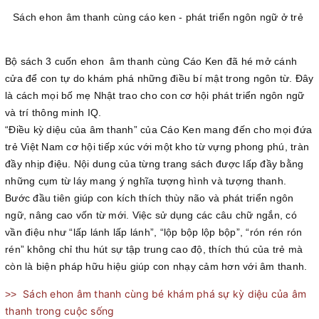
Sách ehon âm thanh cùng cáo ken - phát triển ngôn ngữ ở trẻ
Bộ sách 3 cuốn ehon âm thanh cùng Cáo Ken đã hé mở cánh
cửa để con tự do khám phá những điều bí mật trong ngôn từ. Đây
là cách mọi bố mẹ Nhật trao cho con cơ hội phát triển ngôn ngữ
và trí thông minh IQ.
“Điều kỳ diệu của âm thanh” của Cáo Ken mang đến cho mọi đứa
trẻ Việt Nam cơ hội tiếp xúc với một kho từ vựng phong phú, tràn
đầy nhịp điệu. Nội dung của từng trang sách được lấp đầy bằng
những cụm từ láy mang ý nghĩa tượng hình và tượng thanh.
Bước đầu tiên giúp con kích thích thùy não và phát triển ngôn
ngữ, nâng cao vốn từ mới. Việc sử dụng các câu chữ ngắn, có
vần điệu như “lấp lánh lấp lánh”, “lộp bộp lộp bộp”, “rón rén rón
rén” không chỉ thu hút sự tập trung cao độ, thích thú của trẻ mà
còn là biện pháp hữu hiệu giúp con nhạy cảm hơn với âm t
hanh.
Sách ehon âm thanh cùng bé khám phá sự kỳ diệu của âm
>>
thanh trong cuộc sống