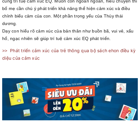
cùng trí tuệ cảm xúc EQ. Muốn con ngoan ngoãn, hiểu chuyện thì
bố mẹ cần chú ý phát triển khả năng thể hiện cảm xúc và điều
chỉnh biểu cảm của con. Một phần trọng yếu của Thùy thái
dương.
Dạy con hiểu rõ cảm xúc của bản thân như buồn bã, vui vẻ, xấu
hổ, ngạc nhiên sẽ giúp trí tuệ cảm xúc EQ phát triển
.
Phát triển cảm xúc của trẻ thông qua bộ sách ehon điều kỳ
>>
diệu của cảm xúc