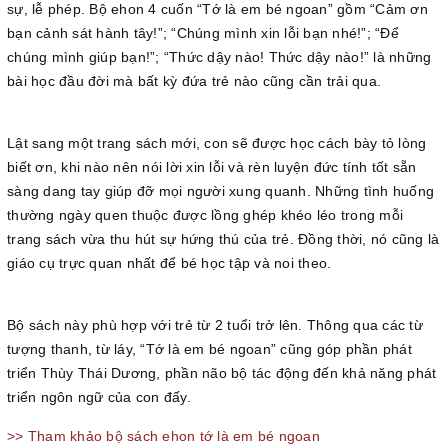
sự, lễ phép. Bộ ehon 4 cuốn “Tớ là em bé ngoan” gồm “Cảm ơn
bạn cảnh sát hành tây!”; “Chúng mình xin lỗi bạn nhé!”; “Để
chúng mình giúp bạn!”; “Thức dậy nào! Thức dậy nào!” là những
bài học đầu đời mà bất kỳ đứa trẻ nào cũng cần trải qua.
Lật sang một trang sách mới, con sẽ được học cách bày tỏ lòng
biết ơn, khi nào nên nói lời xin lỗi và rèn luyện đức tính tốt sẵn
sàng dang tay giúp đỡ mọi người xung quanh. Những tình huống
thường ngày quen thuộc được lồng ghép khéo léo trong mỗi
trang sách vừa thu hút sự hứng thú của trẻ. Đồng thời, nó cũng là
giáo cụ trực quan nhất để bé học tập và noi theo.
Bộ sách này phù hợp với trẻ từ 2 tuổi trở lên. Thông qua các từ
tượng thanh, từ láy, “Tớ là em bé ngoan” cũng góp phần phát
triển Thùy Thái Dương, phần não bộ tác động đến khả năng phát
triển ngôn ngữ của con đấy.
>> Tham khảo bộ sách ehon tớ là em bé ngoan