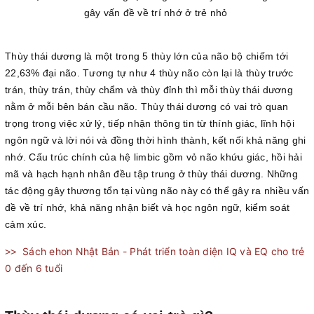
gây vấn đề về trí nhớ ở trẻ nhỏ
Thùy thái dương là một trong 5 thùy lớn của não bộ chiếm tới
22,63% đại não. Tương tự như 4 thùy não còn lại là thùy trước
trán, thùy trán, thùy chẩm và thùy đỉnh thì mỗi thùy thái dương
nằm ở mỗi bên bán cầu não. Thùy thái dương có vai trò quan
trọng trong việc xử lý, tiếp nhận thông tin từ thính giác, lĩnh hội
ngôn ngữ và lời nói và đồng thời hình thành, kết nối khả năng ghi
nhớ. Cấu trúc chính của hệ limbic gồm vỏ não khứu giác, hồi hải
mã và hạch hạnh nhân đều tập trung ở thùy thái dương. Những
tác động gây thương tổn tại vùng não này có thể gây ra nhiều vấn
đề về trí nhớ, khả năng nhận biết và học ngôn ngữ, kiểm soát
cảm xúc.
Sách ehon Nhật Bản - Phát triển toàn diện IQ và EQ cho trẻ
>>
0 đến 6 tuổi