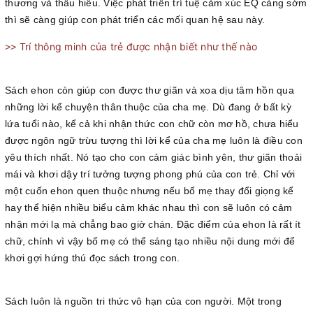
thương và thấu hiểu. Việc phát triển trí tuệ cảm xúc EQ càng sớm
thì sẽ càng giúp con phát triển các mối quan hệ sau này.
Trí thông minh của trẻ được nhận biết như thế nào
>>
Sách ehon còn giúp con được thư giãn và xoa dịu tâm hồn qua
những lời kể chuyện thân thuộc của cha mẹ. Dù đang ở bất kỳ
lứa tuổi nào, kể cả khi nhận thức con chữ còn mơ hồ, chưa hiểu
được ngôn ngữ trừu tượng thì lời kể của cha mẹ luôn là điều con
yêu thích nhất. Nó tạo cho con cảm giác bình yên, thư giãn thoải
mái và khơi dậy trí tưởng tượng phong phú của con trẻ. Chỉ với
một cuốn ehon quen thuộc nhưng nếu bố mẹ thay đổi giọng kể
hay thể hiện nhiều biểu cảm khác nhau thì con sẽ luôn có cảm
nhận mới lạ mà chẳng bao giờ chán. Đặc điểm của ehon là rất ít
chữ, chính vì vậy bố mẹ có thể sáng tạo nhiều nội dung mới để
khơi gợi hứng thú đọc sách trong con.
Sách luôn là nguồn tri thức vô hạn của con người. Một trong