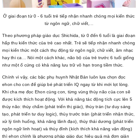
Ở giai đoạn từ 0 - 6 tuổi trẻ tiếp nhận nhanh chóng mọi kiến thức
từ ngôn ngữ, chữ viết,...
Theo phương pháp giáo dục Shichida, từ 0 đến 6 tuổi là giai đoạn
hấp thu kiến thức của trẻ cao nhất. Trẻ sẽ tiếp nhận nhanh chóng
mọi kiến thức một cách thụ động từ ngôn ngữ, chữ viết, âm nhạc
hay thi ca… Nói một cách khác, não bộ của trẻ trước 6 tuổi giống
như một ổ cứng có khả năng lưu trữ vô hạn trong tiềm thức.
Chính vì vậy, các bậc phụ huynh Nhật Bản luôn lựa chọn đọc
ehon cho con để giúp bé phát triển IQ ngay từ khi mới lọt lòng.
Khi cha mẹ đọc Ehon cùng con, từng vùng thùy não của con sẽ
được kích thích hoạt động. Với khả năng tác động tích cực lên 5
thùy não: thùy chẩm (phát triển thị giác), thùy trán (tư duy sáng
tạo, phát triển tư duy logic), thùy trước trán (phát triển nhận thức,
xử lý tình huống, khả năng lãnh đạo), thùy thái dương (phát triển
ngôn ngữ linh hoạt) và thùy đỉnh (kích thích khả năng vận động)
thì ehon chính là phương pháp giáo dục hiệu quả mà đơn giản