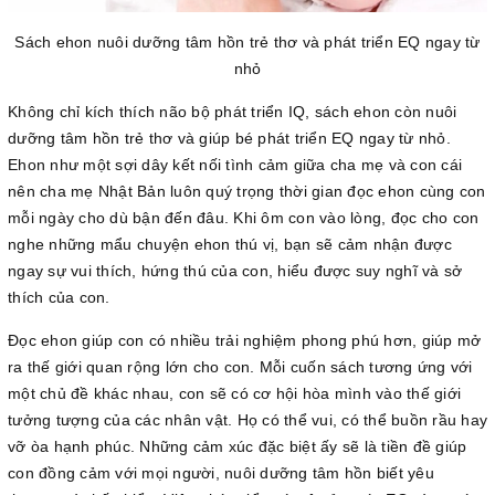
Sách ehon nuôi dưỡng tâm hồn trẻ thơ và phát triển EQ ngay từ
nhỏ
Không chỉ kích thích não bộ phát triển IQ, sách ehon còn nuôi
dưỡng tâm hồn trẻ thơ và giúp bé phát triển EQ ngay từ nhỏ.
Ehon như một sợi dây kết nối tình cảm giữa cha mẹ và con cái
nên cha mẹ Nhật Bản luôn quý trọng thời gian đọc ehon cùng con
mỗi ngày cho dù bận đến đâu. Khi ôm con vào lòng, đọc cho con
nghe những mẩu chuyện ehon thú vị, bạn sẽ cảm nhận được
ngay sự vui thích, hứng thú của con, hiểu được suy nghĩ và sở
thích của con.
Đọc ehon giúp con có nhiều trải nghiệm phong phú hơn, giúp mở
ra thế giới quan rộng lớn cho con. Mỗi cuốn sách tương ứng với
một chủ đề khác nhau, con sẽ có cơ hội hòa mình vào thế giới
tưởng tượng của các nhân vật. Họ có thể vui, có thể buồn rầu hay
vỡ òa hạnh phúc. Những cảm xúc đặc biệt ấy sẽ là tiền đề giúp
con đồng cảm với mọi người, nuôi dưỡng tâm hồn biết yêu