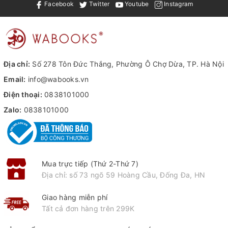
Facebook
Twitter
Youtube
Instagram
Địa chỉ:
Số 278 Tôn Đức Thắng, Phường Ô Chợ Dừa, TP. Hà Nội
Email:
info@wabooks.vn
Điện thoại:
0838101000
Zalo:
0838101000
Mua trực tiếp (Thứ 2-Thứ 7)
Địa chỉ: số 73 ngõ 59 Hoàng Cầu, Đống Đa, HN
Giao hàng miễn phí
Tất cả đơn hàng trên 299K