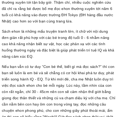
thường xuyên tới tận bây giờ. Thậm chí, nhiều cuộc nghiên cứu
đã chỉ ra rằng bé được bố mẹ đọc ehon thường xuyên tới năm 6
tuổi có khả năng vào được trường ĐH Tokyo (ĐH hàng đầu nước
Nhật) cao hơn so với bạn cùng trang lứa.
Sách ehon là những mẩu truyện tranh lớn, ít chữ với nội dung
đơn giản rất phù hợp với các bé trong độ tuổi 0 - 6 nhằm nâng
cao khả năng nhận biết sự vật, học các phản xạ với các tình
huống thường ngày và đặc biệt là giúp phát triển trí tuệ IQ và khả
năng cảm xúc EQ.
Nếu bạn vẫn có tư duy “Con bé thế, biết gì mà đọc sách?” thì con
bạn sẽ luôn là em bé và sẽ chẳng có cơ hội khai phá tư duy, phát
triển song hành IQ - EQ. Từ khi mới đẻ, cha mẹ Nhật luôn duy trì
việc đọc sách ehon cho bé mỗi ngày. Lúc này, tầm nhìn của con
còn rất ngắn, chỉ 30 - 45cm nên con sẽ cảm nhận thế giới bằng
giọng đọc thân thiết và những cú va chạm diệu kỳ với cha mẹ. Chỉ
cần nằm bên con hay ôm con trong vòng tay, đọc những câu
chuyện ehon phong phú, cho con những giây phút thoải mái, ấm
áp thì con sẽ hiểu rằng “Woah!!! Giờ đọc sách ehon thật vui, thật