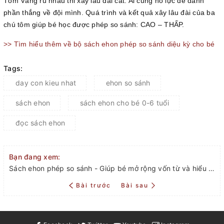
Tôm Vàng rủ nhau thi xây lâu đài cát. Ai cũng nỗ lực để dành
phần thắng về đội mình. Quá trình và kết quả xây lâu đài của ba
chú tôm giúp bé học được phép so sánh: CAO – THẤP.
>> Tìm hiểu thêm về bộ sách ehon phép so sánh diệu kỳ cho bé
Tags:
day con kieu nhat
ehon so sánh
sách ehon
sách ehon cho bé 0-6 tuổi
đọc sách ehon
Bạn đang xem:
Sách ehon phép so sánh - Giúp bé mở rộng vốn từ và hiểu biết về thế giới xung quanh.
Bài trước
Bài sau