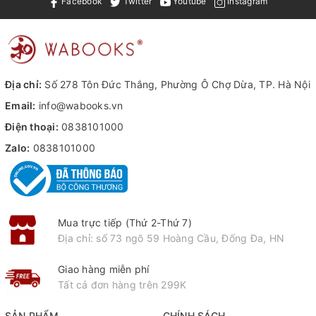
Facebook
Twitter
Youtube
Instagram
Địa chỉ:
Số 278 Tôn Đức Thắng, Phường Ô Chợ Dừa, TP. Hà Nội
Email:
info@wabooks.vn
Điện thoại:
0838101000
Zalo:
0838101000
Mua trực tiếp (Thứ 2-Thứ 7)
Địa chỉ: số 73 ngõ 59 Hoàng Cầu, Đống Đa, HN
Giao hàng miễn phí
Tất cả đơn hàng trên 299K
SẢN PHẨM
CHÍNH SÁCH