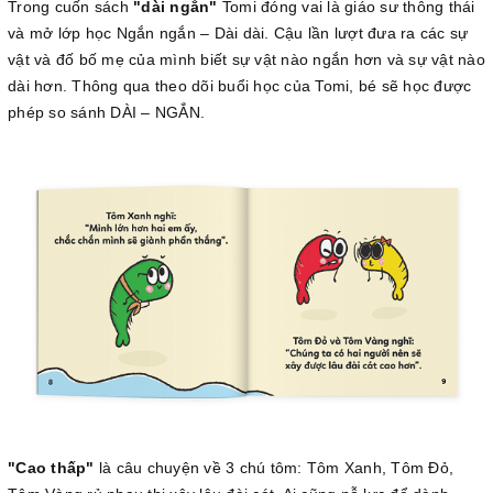
Trong cuốn sách
"dài ngắn"
Tomi đóng vai là giáo sư thông thái
và mở lớp học Ngắn ngắn – Dài dài. Cậu lần lượt đưa ra các sự
vật và đố bố mẹ của mình biết sự vật nào ngắn hơn và sự vật nào
dài hơn. Thông qua theo dõi buổi học của Tomi, bé sẽ học được
phép so sánh DÀI – NGẮN.
"Cao thấp"
là câu chuyện về 3 chú tôm: Tôm Xanh, Tôm Đỏ,