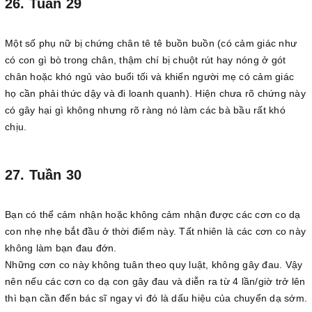
26. Tuần 29
Một số phụ nữ bị chứng chân tê tê buồn buồn (có cảm giác như
có con gì bò trong chân, thậm chí bị chuột rút hay nóng ở gót
chân hoặc khó ngủ vào buổi tối và khiến người mẹ có cảm giác
họ cần phải thức dậy và đi loanh quanh). Hiện chưa rõ chứng này
có gây hại gì không nhưng rõ ràng nó làm các bà bầu rất khó
chịu.
27. Tuần 30
Bạn có thể cảm nhận hoặc không cảm nhận được các cơn co dạ
con nhẹ nhẹ bắt đầu ở thời điểm này. Tất nhiên là các cơn co này
không làm bạn đau đớn.
Những cơn co này không tuân theo quy luật, không gây đau. Vậy
nên nếu các cơn co dạ con gây đau và diễn ra từ 4 lần/giờ trở lên
thì bạn cần đến bác sĩ ngay vì đó là dấu hiệu của chuyển dạ sớm.