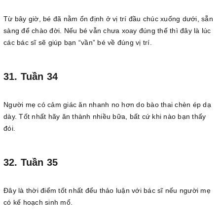
Từ bây giờ, bé đã nằm ổn định ở vị trí đầu chúc xuống dưới, sẵn
sàng để chào đời. Nếu bé vẫn chưa xoay đúng thế thì đây là lúc
các bác sĩ sẽ giúp bạn “vần” bé về đúng vị trí.
31. Tuần 34
Người mẹ có cảm giác ăn nhanh no hơn do bào thai chèn ép dạ
dày. Tốt nhất hãy ăn thành nhiều bữa, bất cứ khi nào bạn thấy
đói.
32. Tuần 35
Đây là thời điểm tốt nhất đểu thảo luận với bác sĩ nếu người mẹ
có kế hoạch sinh mổ.