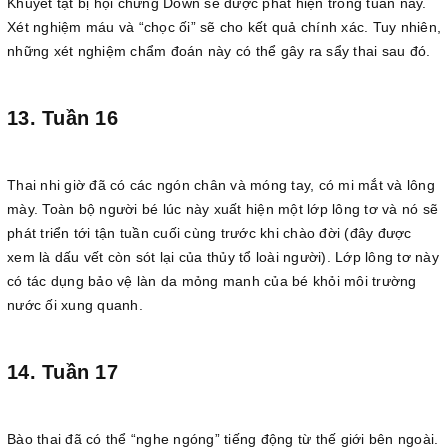
Khuyết tật bị hội chứng Down sẽ được phát hiện trong tuần này.
Xét nghiệm máu và “chọc ối” sẽ cho kết quả chính xác. Tuy nhiên,
những xét nghiệm chẩm đoán này có thể gây ra sẩy thai sau đó.
13. Tuần 16
Thai nhi giờ đã có các ngón chân và móng tay, có mi mắt và lông
mày. Toàn bộ người bé lúc này xuất hiện một lớp lông tơ và nó sẽ
phát triển tới tận tuần cuối cùng trước khi chào đời (đây được
xem là dấu vết còn sót lại của thủy tổ loài người). Lớp lông tơ này
có tác dụng bảo vệ làn da mỏng manh của bé khỏi môi trường
nước ối xung quanh.
14. Tuần 17
Bào thai đã có thể “nghe ngóng” tiếng động từ thế giới bên ngoài.