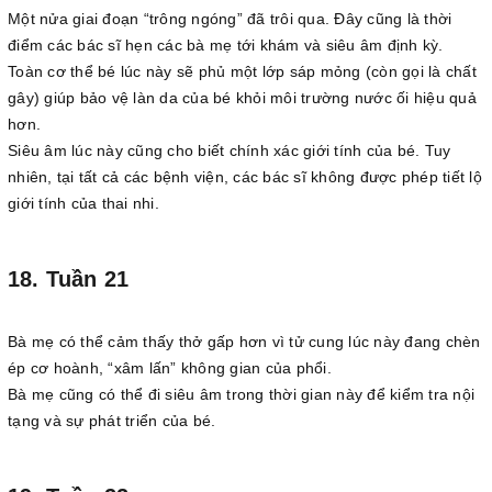
Một nửa giai đoạn “trông ngóng” đã trôi qua. Đây cũng là thời
điểm các bác sĩ hẹn các bà mẹ tới khám và siêu âm định kỳ.
Toàn cơ thể bé lúc này sẽ phủ một lớp sáp mỏng (còn gọi là chất
gây) giúp bảo vệ làn da của bé khỏi môi trường nước ối hiệu quả
hơn.
Siêu âm lúc này cũng cho biết chính xác giới tính của bé. Tuy
nhiên, tại tất cả các bệnh viện, các bác sĩ không được phép tiết lộ
giới tính của thai nhi.
18. Tuần 21
Bà mẹ có thể cảm thấy thở gấp hơn vì tử cung lúc này đang chèn
ép cơ hoành, “xâm lấn” không gian của phổi.
Bà mẹ cũng có thể đi siêu âm trong thời gian này để kiểm tra nội
tạng và sự phát triển của bé.