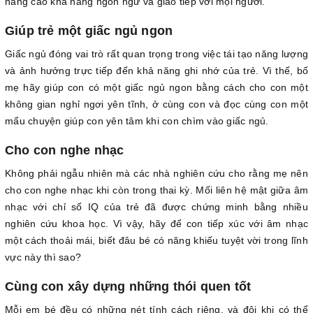
nâng cao khả năng ngôn ngữ và giao tiếp với mọi người.
Giúp trẻ một giấc ngủ ngon
Giấc ngủ đóng vai trò rất quan trọng trong việc tái tạo năng lượng
và ảnh hưởng trực tiếp đến khả năng ghi nhớ của trẻ. Vì thế, bố
mẹ hãy giúp con có một giấc ngủ ngon bằng cách cho con một
không gian nghỉ ngơi yên tĩnh, ở cùng con và đọc cùng con một
mẩu chuyện giúp con yên tâm khi con chìm vào giấc ngủ.
Cho con nghe nhạc
Không phải ngẫu nhiên mà các nhà nghiên cứu cho rằng mẹ nên
cho con nghe nhạc khi còn trong thai kỳ. Mối liên hệ mật giữa âm
nhạc với chỉ số IQ của trẻ đã được chứng minh bằng nhiều
nghiên cứu khoa học. Vì vậy, hãy để con tiếp xúc với âm nhạc
một cách thoải mái, biết đâu bé có năng khiếu tuyệt vời trong lĩnh
vực này thì sao?
Cùng con xây dựng những thói quen tốt
Mỗi em bé đều có những nét tính cách riêng, và đôi khi có thể