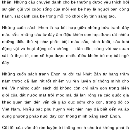
khăn. Những câu chuyện dành cho bé thường được yêu thích bởi
sự gần gũi với cuộc sống của mỗi em bé hay là người bạn đồng
hành, sát cánh của bé trong mỗi trò chơi đầy tính sáng tạo.
Những cuốn sách Ehon là sự kết hợp giữa những bức tranh đầy
màu sắc, những câu từ đầy âm điệu khiến con học được rất nhiều
những điều thú vị như phân biệt màu sắc, hình khối, các loài
động vật và hoạt động của chúng,… dần dần, cùng với sự quan
sát từ thực tế, con sẽ học được nhiều điều khiến bố mẹ bất ngờ
đấy.
Những cuốn sách tranh Ehon ra đời tại Nhật Bản từ hàng trăm
năm trước đã làm rất tốt nhiệm vụ rèn luyện trí thông minh cho
trẻ. Và những cuốn sách đó không còn chỉ nằm gọn trong biên
giới của đất nước mặt trời mọc mà đã lan rộng ra các quốc gia
khác quan tâm đến vấn đề giáo dục sớm cho con, trong đó có
Việt Nam. Nhiều bậc phụ huynh Việt hiện nay đã biết đến và áp
dụng phương pháp nuôi dạy con thông minh bằng sách Ehon.
Cốt lõi của vấn đề rèn luyện trí thông minh cho trẻ không phải là