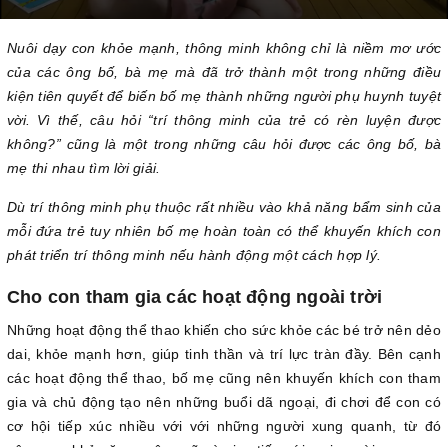
Nuôi dạy con khỏe mạnh, thông minh không chỉ là niềm mơ ước
của các ông bố, bà mẹ mà đã trở thành một trong những điều
kiện tiên quyết để biến bố mẹ thành những người phụ huynh tuyệt
vời. Vì thế, câu hỏi “trí thông minh của trẻ có rèn luyện được
không?” cũng là một trong những câu hỏi được các ông bố, bà
mẹ thi nhau tìm lời giải.
Dù trí thông minh phụ thuộc rất nhiều vào khả năng bẩm sinh của
mỗi đứa trẻ tuy nhiên bố mẹ hoàn toàn có thể khuyến khích con
phát triển trí thông minh nếu hành động một cách hợp lý.
Cho con tham gia các hoạt động ngoài trời
Những hoạt động thể thao khiến cho sức khỏe các bé trở nên dẻo
dai, khỏe mạnh hơn, giúp tinh thần và trí lực tràn đầy. Bên cạnh
các hoạt động thể thao, bố mẹ cũng nên khuyến khích con tham
gia và chủ động tạo nên những buổi dã ngoại, đi chơi để con có
cơ hội tiếp xúc nhiều với với những người xung quanh, từ đó