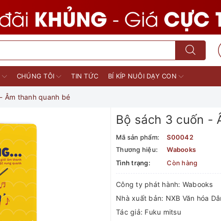
M
CHÚNG TÔI
TIN TỨC
BÍ KÍP NUÔI DẠY CON
 - Âm thanh quanh bé
Bộ sách 3 cuốn -
Mã sản phẩm:
S00042
Thương hiệu:
Wabooks
Tình trạng:
Còn hàng
Công ty phát hành: Wabooks
Nhà xuất bản: NXB Văn hóa Dâ
Tác giả: Fuku mitsu