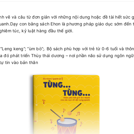
anh vẽ và câu từ đơn giản với những nội dung hoặc đề tài hết sức 
g quanh.Dạy con bằng sách Ehon là phương pháp giáo dục sớm đến
iêm túc, kỷ luật hàng đầu thế giới.
“Leng keng”; “ùm bò”;. Bộ sách phù hợp với trẻ từ 0-6 tuổi và t
a đó phát triển Thùy thái dương – nơi phần não sử dụng ngôn ngữ
 tự tin vào bản thân