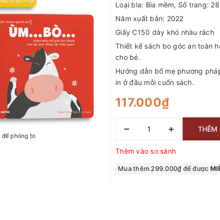
Loại bìa: Bìa mềm, Số trang: 28
Năm xuất bản: 2022
Giấy C150 dày khó nhàu rách
Thiết kế sách bo góc an toàn h
cho bé.
Hướng dẫn bố mẹ phương phá
in ở đầu mỗi cuốn sách.
117.000₫
–
+
THÊM 
h để phóng to
Thêm vào so sánh
Mua thêm 299.000₫ để được
MIỄ