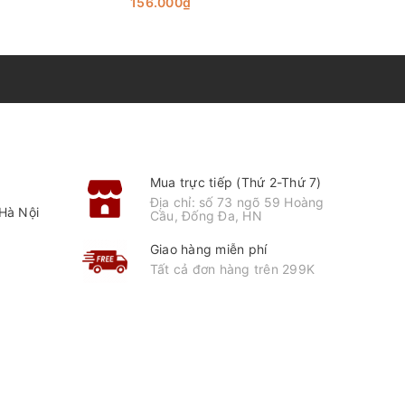
156.000₫
117.000₫
Mua trực tiếp (Thứ 2-Thứ 7)
Địa chỉ: số 73 ngõ 59 Hoàng
Hà Nội
Cầu, Đống Đa, HN
Giao hàng miễn phí
Tất cả đơn hàng trên 299K