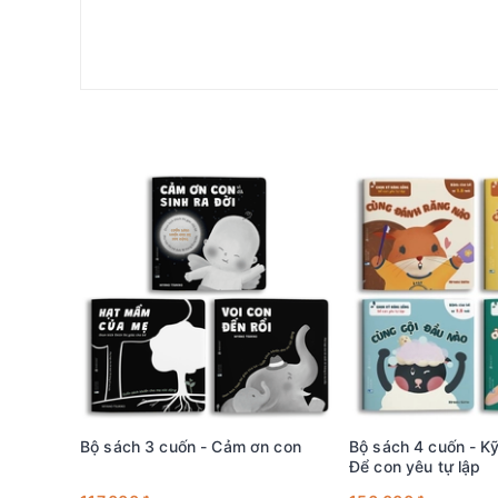
Nội dung đơn giản mà sâu sắc được thể hiện bằng nh
và hào hứng theo dõi. Hứa hẹn đây sẽ là một bộ sách 
Bộ sách 3 cuốn - Cảm ơn con
Bộ sách 4 cuốn - K
Để con yêu tự lập