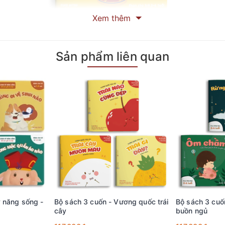
Xem thêm
Sản phẩm liên quan
ững hình vẽ vô cùng đáng yêu ngộ nghĩnh cùng với những mảng mà
gối đầu giường của bất kỳ bạn nhỏ nào đang trong độ tuổi lên 0 -
ỹ năng sống -
Bộ sách 3 cuốn - Vương quốc trái
Bộ sách 3 cuốn
cây
buồn ngủ