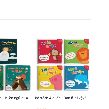
u lớn, chắc chắn sẽ khiến các bé vô cùng thích thú
 6 đấy.
 - Buồn ngủ ơi là
Bộ sách 4 cuốn - Bạn là ai vậy?
Bộ sách 
những ng