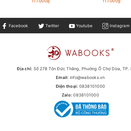
117.000₫
117.000₫
Facebook
Twitter
Youtube
Instagram
Địa chỉ:
Số 278 Tôn Đức Thắng, Phường Ô Chợ Dừa, TP. 
Email:
info@wabooks.vn
Điện thoại:
0838101000
Zalo:
0838101000