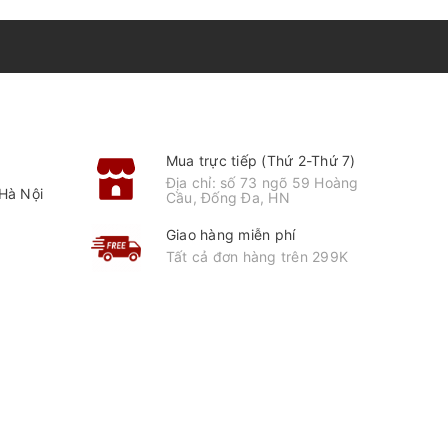
Mua trực tiếp (Thứ 2-Thứ 7)
Địa chỉ: số 73 ngõ 59 Hoàng
Hà Nội
Cầu, Đống Đa, HN
Giao hàng miễn phí
Tất cả đơn hàng trên 299K