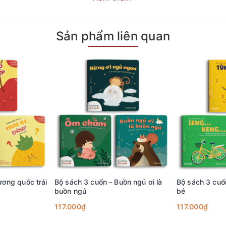
Sản phẩm liên quan
ầu. Thấy Cừu nhỏ gội đầu, bạn Gàu sợ lắm nên xin Cừu nhỏ đừng
y, dõi theo câu chuyện của Cừu nhỏ, bé sẽ biết được các bước để
 cá nhân như Cừu nhỏ rồi đấy!
ba mẹ cảm thấy phiền muộn vì có thể trẻ sẽ không làm tốt như nhữ
o quá trình này cần diễn ra trong một khoảng thời gian dài để bé 
công việc chăm sóc bản thân. Vậy nên, ba mẹ đừng quá căng thẳng
iên ba mẹ nhé!
 sách dễ thương này, Wabooks tin rằng bộ sách sẽ là giải pháp k
hể yên tâm rằng em bé có thể biết tự chăm bản thân cơ bản rồi đấy
ương quốc trái
Bộ sách 3 cuốn - Buồn ngủ ơi là
Bộ sách 3 cuố
buồn ngủ
bé
117.000₫
117.000₫