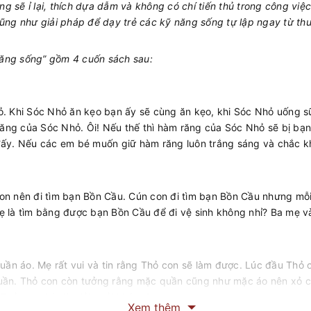
ng sẽ ỉ lại, thích dựa dẫm và không có chí tiến thủ trong công vi
ũng như giải pháp để dạy trẻ các kỹ năng sống tự lập ngay từ th
 năng sống” gồm 4 cuốn sách sau:
ỏ. Khi Sóc Nhỏ ăn kẹo bạn ấy sẽ cùng ăn kẹo, khi Sóc Nhỏ uống 
ng của Sóc Nhỏ. Ôi! Nếu thế thì hàm răng của Sóc Nhỏ sẽ bị bạ
đấy. Nếu các em bé muốn giữ hàm răng luôn trắng sáng và chắc k
 nên đi tìm bạn Bồn Cầu. Cún con đi tìm bạn Bồn Cầu nhưng mỗi lầ
 mẹ là tìm bằng được bạn Bồn Cầu để đi vệ sinh không nhỉ? Ba mẹ 
uần áo. Mẹ rất vui và tin rằng Thỏ con sẽ làm được. Lúc đầu Thỏ 
quần. Thỏ con còn tưởng rằng mặc quần cũng như mặc áo nên xỏ 
hỏ con thật là giỏi phải không?
Xem thêm