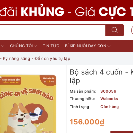
M
CHÚNG TÔI
TIN TỨC
BÍ KÍP NUÔI DẠY CON
- Kỹ năng sống - Để con yêu tự lập
Bộ sách 4 cuốn - 
lập
Mã sản phẩm:
S00056
Thương hiệu:
Wabooks
Tình trạng:
Còn hàng
156.000₫