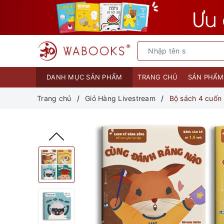
DANH MỤC SẢN PHẨM
TRANG CHỦ
SẢN PHẨ
Trang chủ
Giỏ Hàng Livestream
Bộ sách 4 cuốn 