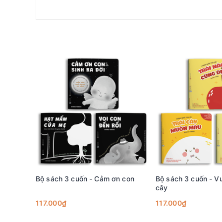
Còn bé đã biết tự mặc quần áo chưa nhỉ?
Cùng gội đầu nào:
Cừu nhỏ bị bẩn và ngứa nên nhờ bố hướng dẫn gội đ
sống trên đầu của mình chút nào cả. Với cuốn sách nà
luôn là một em bé thơm tho sạch sẽ vì đã biết vệ sinh
Trong quá trình rèn kỹ năng sống cho trẻ, sẽ có lúc 
phản ánh sự đa dạng trong tốc độ phát triển của bé. D
bao bọc, thụ động sang việc tự mình thực hiện các 
để con tự mình khám phá và “lớn lên” một cách tự nh
Với những kĩ năng cơ bản được xây dựng thành 4 cuốn
thấy! Tới khi con tròn 5-6 tuổi, ba mẹ hoàn toàn có t
Bộ sách 3 cuốn - Cảm ơn con
Bộ sách 3 cuốn - V
cây
117.000₫
117.000₫