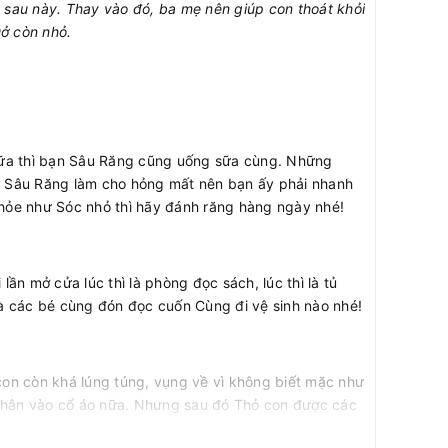
ệc sau này. Thay vào đó, ba mẹ nên giúp con thoát khỏi
uở còn nhỏ.
sữa thì bạn Sâu Răng cũng uống sữa cùng. Những
n Sâu Răng làm cho hỏng mất nên bạn ấy phải nhanh
hỏe như Sóc nhỏ thì hãy đánh răng hàng ngày nhé!
n mở cửa lúc thì là phòng đọc sách, lúc thì là tủ
và các bé cùng đón đọc cuốn Cùng đi vệ sinh nào nhé!
con còn khá lúng túng, vụng về vì không biết mặc như
chân vào cổ áo nữa. Nhưng sau đó Thỏ con được các