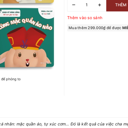
–
+
THÊM 
Thêm vào so sánh
Mua thêm 299.000₫ để được
MIỄ
h để phóng to
 cá nhân: mặc quần áo, tự xúc cơm… Đó là kết quả của việc cha mẹ