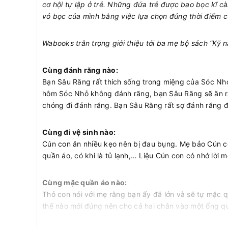
cơ hội tự lập ở trẻ. Những đứa trẻ được bao bọc kĩ cà
vỏ bọc của mình bằng việc lựa chọn đúng thời điểm c
Wabooks trân trọng giới thiệu tới ba mẹ bộ sách “Kỹ
Cùng đánh răng nào:
Bạn Sâu Răng rất thích sống trong miệng của Sóc Nh
hôm Sóc Nhỏ không đánh răng, bạn Sâu Răng sẽ ăn ră
chóng đi đánh răng. Bạn Sâu Răng rất sợ đánh răng 
Cùng đi vệ sinh nào:
Cún con ăn nhiều kẹo nên bị đau bụng. Mẹ bảo Cún con
quần áo, có khi là tủ lạnh,… Liệu Cún con có nhớ lời
Cùng mặc quần áo nào:
Thỏ con nói với mẹ rằng bạn ấy đã lớn và sẽ tự mặc q
thế nào mới đúng nên cho cả hai chân vào một ống 
bạn quần áo cổ vũ nên đã tự mặc đúng quần áo đấy. T