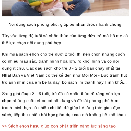
Nội dung sách phong phú, giúp bé nhận thức nhanh chóng
Tùy vào từng độ tuổi và nhận thức của từng đứa trẻ mà bố mẹ có
thể lựa chọn nội dung phù hợp.
Khi mua sách ehon cho trẻ dưới 2 tuổi thì nên chọn những cuốn
có nhiều màu sắc, tranh minh họa lớn, rõ khối hình và có nội
dung ít chữ. Các đầu sách cho trẻ 0 - 2 tuổi bán chạy nhất tại
Nhật Bản và Việt Nam có thể kể đến như Moi Moi - Bức tranh hút
trọ ánh nhìn của em bé là đây, bộ sách m thanh hay Hình khối…
Sang giai đoạn 3 - 6 tuổi, trẻ đã có nhận thức rõ ràng nên lựa
chọn những cuốn ehon có nội dung và đề tài phong phú hơn,
tranh minh họa có nhiều chi tiết để giúp bé tăng thời gian đọc
sách, tiếp thu nhiều bài học giáo dục cao mà không hề khô khan.
Sách ehon hasu giúp con phát triển năng lực sáng tạo
>>