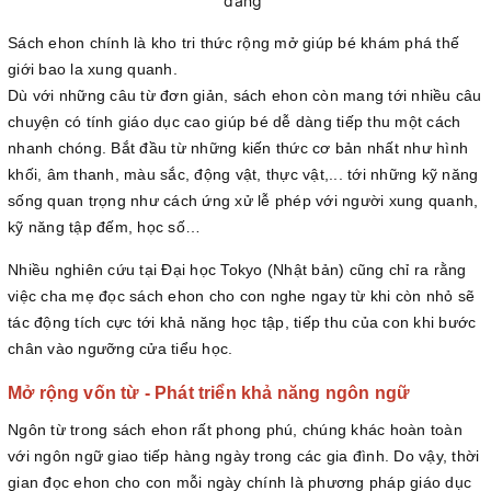
dàng
Sách ehon chính là kho tri thức rộng mở giúp bé khám phá thế
giới bao la xung quanh.
Dù với những câu từ đơn giản, sách ehon còn mang tới nhiều câu
chuyện có tính giáo dục cao giúp bé dễ dàng tiếp thu một cách
nhanh chóng. Bắt đầu từ những kiến thức cơ bản nhất như hình
khối, âm thanh, màu sắc, động vật, thực vật,... tới những kỹ năng
sống quan trọng như cách ứng xử lễ phép với người xung quanh,
kỹ năng tập đếm, học số…
Nhiều nghiên cứu tại Đại học Tokyo (Nhật bản) cũng chỉ ra rằng
việc cha mẹ đọc sách ehon cho con nghe ngay từ khi còn nhỏ sẽ
tác động tích cực tới khả năng học tập, tiếp thu của con khi bước
chân vào ngưỡng cửa tiểu học.
Mở rộng vốn từ - Phát triển khả năng ngôn ngữ
Ngôn từ trong sách ehon rất phong phú, chúng khác hoàn toàn
với ngôn ngữ giao tiếp hàng ngày trong các gia đình. Do vậy, thời
gian đọc ehon cho con mỗi ngày chính là phương pháp giáo dục