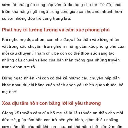
sớm tốt nhất giúp cung cấp vốn từ đa dạng cho trẻ. Từ đó, phát
triển khả năng ngôn ngữ trong con, giúp con học nói nhanh hơn
so với những đứa trẻ cùng trang lứa.
Phát huy trí tưởng tượng và cảm xúc phong phú
Khi nghe mẹ đọc ehon, con như được hóa thân vào từng nhân
vật trong câu chuyện, trải nghiệm những cảm xúc phong phú của
mỗi câu chuyện. Thậm chí, bé còn có thể thỏa sức sáng tạo
những câu chuyện riêng của bản thân thông qua những truyện
tranh ehon rực rỡ.
Đừng ngạc nhiên khi con có thể kể những câu chuyện hấp dẫn
khác nhau dù chỉ bằng cuốn sách ehon yêu thích quen thuộc, bố
mẹ nhé!
Xoa dịu tâm hồn con bằng lời kể yêu thương
Giọng kể truyền cảm của bố mẹ sẽ là liều thuốc an thần cho mỗi
đứa trẻ, giúp tâm hồn con trở nên yên bình, giảm thiểu những
cơn giận dỗi, cáu gắt khi con chưa có khả năng thể hiện ý muốn