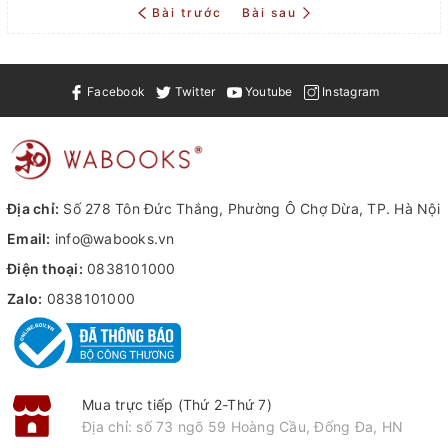
Bài trước
Bài sau
Facebook
Twitter
Youtube
Instagram
Địa chỉ:
Số 278 Tôn Đức Thắng, Phường Ô Chợ Dừa, TP. Hà Nội
Email:
info@wabooks.vn
Điện thoại:
0838101000
Zalo:
0838101000
Mua trực tiếp (Thứ 2-Thứ 7)
Địa chỉ: số 73 ngõ 59 Hoàng Cầu, Đống Đa, HN