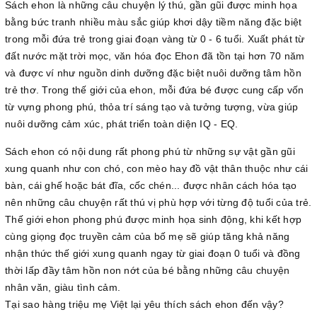
Sách ehon là những câu chuyện lý thú, gần gũi được minh họa
bằng bức tranh nhiều màu sắc giúp khơi dậy tiềm năng đặc biệt
trong mỗi đứa trẻ trong giai đoạn vàng từ 0 - 6 tuổi. Xuất phát từ
đất nước mặt trời mọc, văn hóa đọc Ehon đã tồn tại hơn 70 năm
và được ví như nguồn dinh dưỡng đặc biệt nuôi dưỡng tâm hồn
trẻ thơ. Trong thế giới của ehon, mỗi đứa bé được cung cấp vốn
từ vựng phong phú, thỏa trí sáng tạo và tưởng tượng, vừa giúp
nuôi dưỡng cảm xúc, phát triển toàn diện IQ - EQ.
Sách ehon có nội dung rất phong phú từ những sự vật gần gũi
xung quanh như con chó, con mèo hay đồ vật thân thuộc như cái
bàn, cái ghế hoặc bát đĩa, cốc chén... được nhân cách hóa tạo
nên những câu chuyện rất thú vị phù hợp với từng độ tuổi của trẻ.
Thế giới ehon phong phú được minh họa sinh động, khi kết hợp
cùng giọng đọc truyền cảm của bố mẹ sẽ giúp tăng khả năng
nhận thức thế giới xung quanh ngay từ giai đoạn 0 tuổi và đồng
thời lấp đầy tâm hồn non nớt của bé bằng những câu chuyện
nhân văn, giàu tình cảm.
Tại sao hàng triệu mẹ Việt lại yêu thích sách ehon đến vậy?