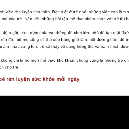
với việc rèn luyện tinh thần. Đặc biệt ở trẻ nhỏ, những việc con là
í tò mò của trẻ. Nên nếu những bài tập thể dục nhàm chán với trẻ thì
, đệm gối, bàn, nệm sofa và những đồ chơi lớn, nhỏ để tạo một đườn
tròn đó, bố mẹ cũng có thể xếp hàng ghế làm một đường hầm để tr
hi âm nhạc vang lên, trẻ sẽ thấy vô cùng hứng thú và ham thích đượ
không chỉ là bộ môn thể thao khô khan, chúng cũng là những trò chơ
ch cho trẻ
bé rèn luyện sức khỏe mỗi ngày