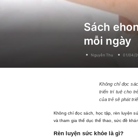
Sách ehon
mỗi ngày
Nguyễn Thu
01/04/
Không chỉ đọc sách
triển trí tuệ cho 
của trẻ sẽ phát tr
Không chỉ đọc sách, học tập, rèn luyện sứ
và tham gia thể dục thể thao, sức đề khán
Rèn luyện sức khỏe là gì?