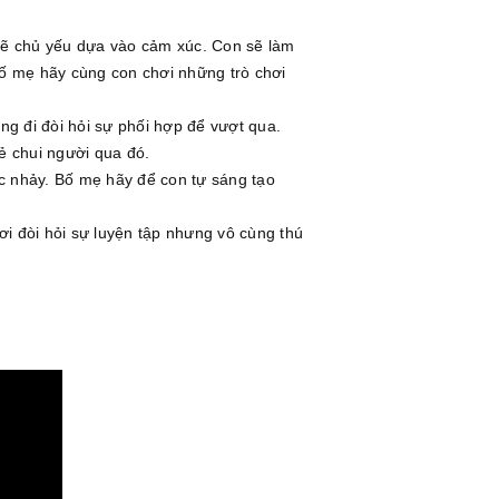
m sẽ chủ yếu dựa vào cảm xúc. Con sẽ làm
 bố mẹ hãy cùng con chơi những trò chơi
g đi đòi hỏi sự phối hợp để vượt qua.
ẻ chui người qua đó.
c nhảy. Bố mẹ hãy để con tự sáng tạo
i đòi hỏi sự luyện tập nhưng vô cùng thú