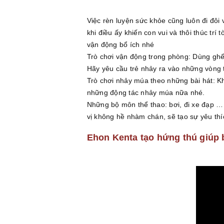
Việc rèn luyện sức khỏe cũng luôn đi đôi 
khi điều ấy khiến con vui và thôi thúc tr
vận động bổ ích nhé
Trò chơi vận động trong phòng: Dùng ghế
Hãy yêu cầu trẻ nhảy ra vào những vòng 
Trò chơi nhảy múa theo những bài hát: K
những động tác nhảy múa nữa nhé.
Những bộ môn thể thao: bơi, đi xe đạp … 
vị không hề nhàm chán, sẽ tạo sự yêu thí
Ehon Kenta tạo hứng thú giúp 