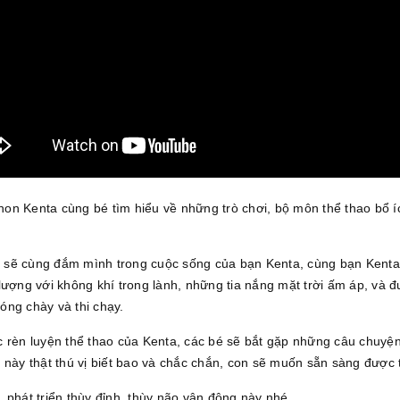
hon Kenta cùng bé tìm hiểu về những trò chơi, bộ môn thể thao bổ í
sẽ cùng đắm mình trong cuộc sống của bạn Kenta, cùng bạn Kenta 
lượng với không khí trong lành, những tia nắng mặt trời ấm áp, và đ
bóng chày và thi chạy.
 rèn luyện thể thao của Kenta, các bé sẽ bắt gặp những câu chuyện
 này thật thú vị biết bao và chắc chắn, con sẽ muốn sẵn sàng được 
 phát triển thùy đỉnh, thùy não vận động này nhé.