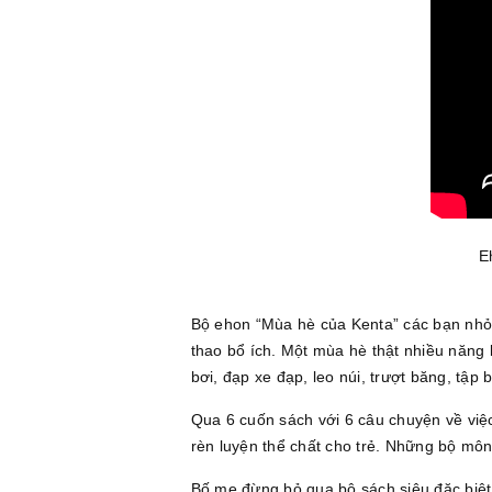
E
Bộ ehon “Mùa hè của Kenta” các bạn nhỏ 
thao bổ ích. Một mùa hè thật nhiều năng 
bơi, đạp xe đạp, leo núi, trượt băng, tập 
Qua 6 cuốn sách với 6 câu chuyện về việc
rèn luyện thể chất cho trẻ. Những bộ môn
Bố mẹ đừng bỏ qua bộ sách siêu đặc biệt,