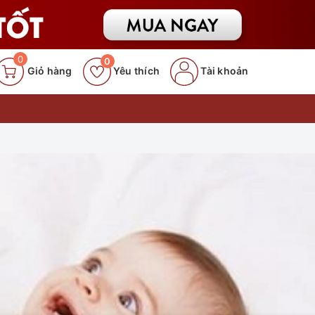
0
0
Giỏ hàng
Yêu thích
Tài khoản