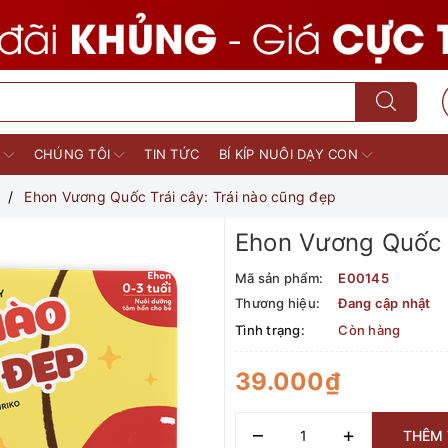
M
CHÚNG TÔI
TIN TỨC
BÍ KÍP NUÔI DẠY CON
Ehon Vương Quốc Trái cây: Trái nào cũng đẹp
Ehon Vương Quốc T
Mã sản phẩm:
E00145
Thương hiệu:
Đang cập nhật
Tình trạng:
Còn hàng
39.000₫
–
+
THÊM 