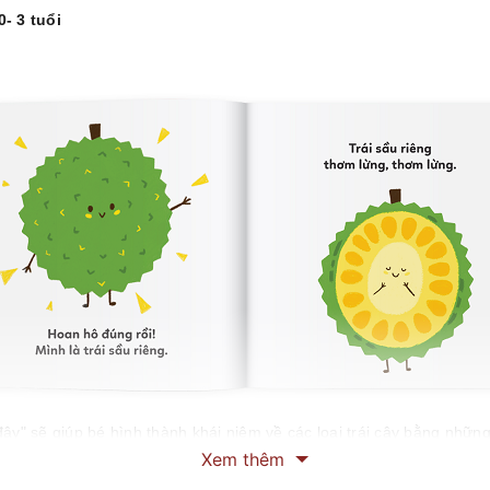
- 3 tuổi
đây" sẽ giúp bé hình thành khái niệm về các loại trái cây bằng những
Xem thêm