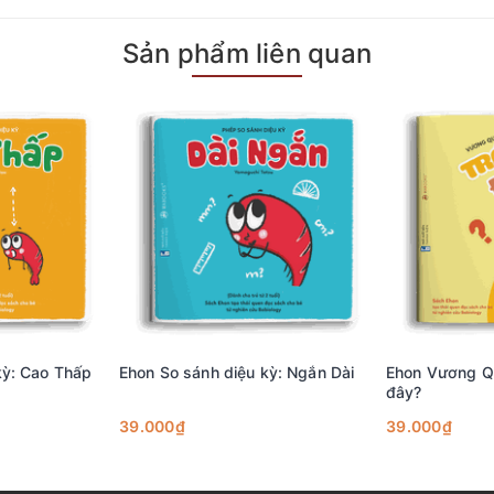
Sản phẩm liên quan
Quả thì gai góc, quà thì sần sùi,... nhưng chúng đều có một vẻ đẹp và 
kỳ: Cao Thấp
Ehon So sánh diệu kỳ: Ngắn Dài
Ehon Vương Quố
đây?
39.000₫
39.000₫