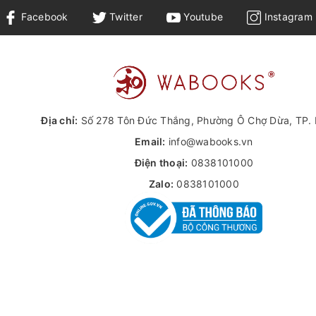
Facebook
Twitter
Youtube
Instagram
Địa chỉ:
Số 278 Tôn Đức Thắng, Phường Ô Chợ Dừa, TP. 
Email:
info@wabooks.vn
Điện thoại:
0838101000
 vị: Mỗi khi bơi qua một dòng nước lại biến thành một loại trái cây
Zalo:
0838101000
ái cây quen thuộc