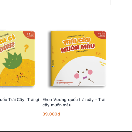
hương vị rất riêng, không dễ bị trộn lẫn. "Trái nào cũng
c Trái Cây: Trái gì
Ehon Vương quốc trái cây - Trái
Combo 6 
cây muôn màu
diệu kỳ 
39.000₫
234.000