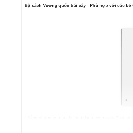
Bộ sách Vương quốc trái cây - Phù hợp với các bé 0
- Bằng những tính từ chỉ hình dáng bên ngoài, "Trái gì 
mở rộng vốn từ và hiểu biết về thế giới xung quanh.