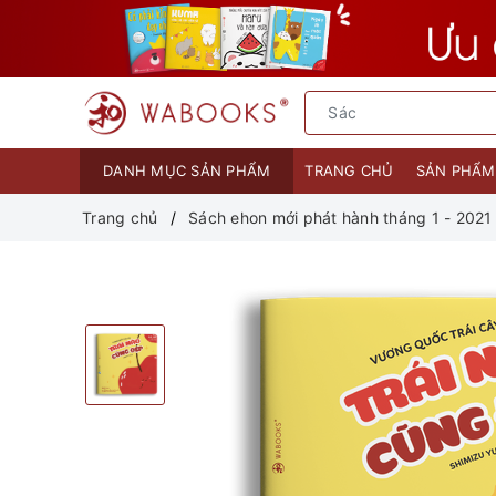
DANH MỤC SẢN PHẨM
TRANG CHỦ
SẢN PHẨ
Trang chủ
Sách ehon mới phát hành tháng 1 - 2021