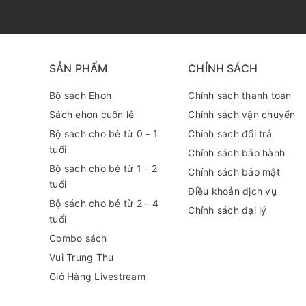
SẢN PHẨM
CHÍNH SÁCH
Bộ sách Ehon
Chính sách thanh toán
Sách ehon cuốn lẻ
Chính sách vận chuyển
Bộ sách cho bé từ 0 - 1
Chính sách đổi trả
tuổi
Chính sách bảo hành
- Bánh trôi trắng trẻo có một hành trình phiêu lưu thú
Bộ sách cho bé từ 1 - 2
Chính sách bảo mật
bé thấy được sự đa dạng về màu sắc của những loại tr
tuổi
Điều khoản dịch vụ
Bộ sách cho bé từ 2 - 4
Chính sách đại lý
tuổi
Combo sách
Vui Trung Thu
Giỏ Hàng Livestream