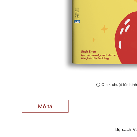
Click chuột lên hìn
Mô tả
Bộ sách Vư