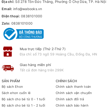
Địa chỉ:
Số 278 Tôn Đức Thắng, Phường Ô Chợ Dừa, TP. Hà Nội
- Bánh trôi trắng trẻo có một hành trình phiêu lưu thú vị: Mỗi khi
Email:
info@wabooks.vn
bơi qua một dòng nước lại biến thành một loại trái cây mang
Điện thoại:
0838101000
nhiều màu sắc khác nhau. "Trái câu muôn màu" cho bé thấy
Zalo:
0838101000
được sự đa dạng về màu sắc của những loại trái cây quen thuộc
Mua trực tiếp (Thứ 2-Thứ 7)
Địa chỉ: số 73 ngõ 59 Hoàng Cầu, Đống Đa, HN
Giao hàng miễn phí
Tất cả đơn hàng trên 299K
SẢN PHẨM
CHÍNH SÁCH
Bộ sách Ehon
Chính sách thanh toán
Sách ehon cuốn lẻ
Chính sách vận chuyển
Bộ sách cho bé từ 0 - 1 tuổi
Chính sách đổi trả
Bộ sách cho bé từ 1 - 2 tuổi
Chính sách bảo hành