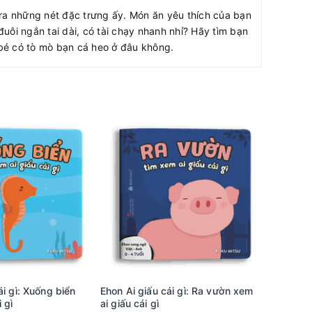
ra những nét đặc trưng ấy. Món ăn yêu thích của bạn
đuôi ngắn tai dài, có tài chạy nhanh nhỉ? Hãy tìm bạn
bé có tò mò bạn cá heo ở đâu không.
ái gì: Xuống biển
Ehon Ai giấu cái gì: Ra vườn xem
Ehon Âm 
 gì
ai giấu cái gì