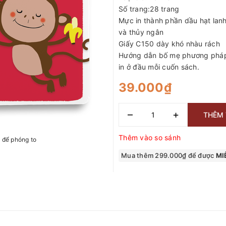
Số trang:28 trang
Mực in thành phần dầu hạt lan
và thủy ngân
Giấy C150 dày khó nhàu rách
Hướng dẫn bố mẹ phương phá
in ở đầu mỗi cuốn sách.
39.000₫
–
+
THÊM 
Thêm vào so sánh
h để phóng to
Mua thêm 299.000₫ để được
MIỄ