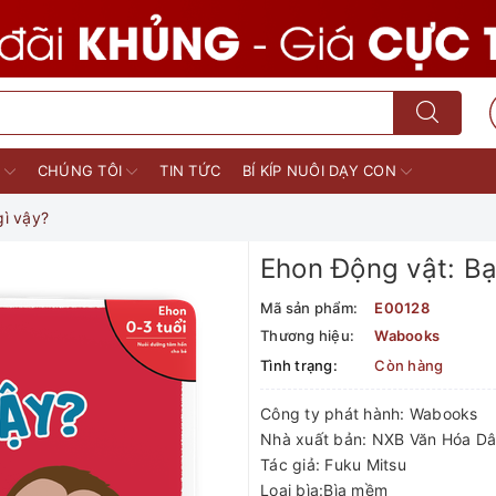
M
CHÚNG TÔI
TIN TỨC
BÍ KÍP NUÔI DẠY CON
gì vậy?
Ehon Động vật: Bạ
Mã sản phẩm:
E00128
Thương hiệu:
Wabooks
Tình trạng:
Còn hàng
Công ty phát hành: Wabooks
Nhà xuất bản: NXB Văn Hóa Dâ
Tác giả: Fuku Mitsu
Loại bìa:Bìa mềm