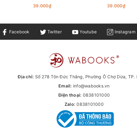
39.000₫
39.000₫
Facebook
Twitter
Youtube
Instagram
Địa chỉ:
Số 278 Tôn Đức Thắng, Phường Ô Chợ Dừa, TP. 
Email:
info@wabooks.vn
Điện thoại:
0838101000
Zalo:
0838101000