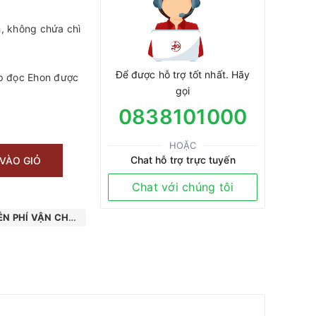
h, không chứa chì
Để được hỗ trợ tốt nhất. Hãy
p đọc Ehon được
gọi
0838101000
HOẶC
Chat hỗ trợ trực tuyến
VÀO GIỎ
Chat với chúng tôi
N PHÍ VẬN CHUYỂN