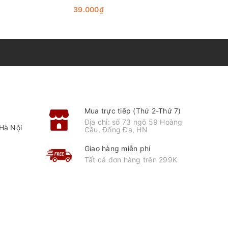
39.000₫
39.000₫
Mua trực tiếp (Thứ 2-Thứ 7)
Địa chỉ: số 73 ngõ 59 Hoàng
Hà Nội
Cầu, Đống Đa, HN
Giao hàng miễn phí
Tất cả đơn hàng trên 299K