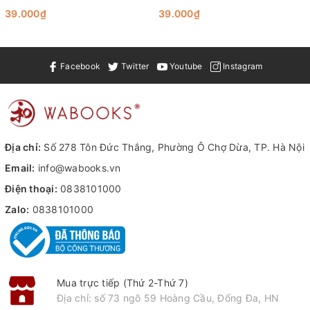
Nội dung đơn giản mà sâu sắc được thể hiện bằng những hình
39.000₫
39.000₫
vẽ vô cùng đáng yêu ngộ nghĩnh cùng với những mảng màu
lớn, chắc chắn sẽ khiến các bé vô cùng thích thú và hào hứng
theo dõi. Hứa hẹn đây sẽ là một bộ sách gối đầu giường của
Facebook
Twitter
Youtube
Instagram
bất kỳ bạn nhỏ nào đang trong độ tuổi lên 3 đấy.
Địa chỉ:
Số 278 Tôn Đức Thắng, Phường Ô Chợ Dừa, TP. Hà Nội
Email:
info@wabooks.vn
Điện thoại:
0838101000
Zalo:
0838101000
Mua trực tiếp (Thứ 2-Thứ 7)
Địa chỉ: số 73 ngõ 59 Hoàng Cầu, Đống Đa, HN