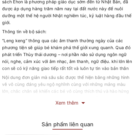
sách Ehon là phương pháp giáo dục sớm đến từ Nhật Bản, đã
được áp dụng hàng trăm năm nay tại đất nước này để nuôi
dưỡng một thế hệ người Nhật nghiêm túc, kỷ luật hàng đầu thế
giới.
Thông tin về bộ sách:
“Leng keng” thông qua các âm thanh thường ngày của các
phương tiện sẽ giúp bé khám phá thế giới xung quanh. Qua đó
phát triển Thùy thái dương – nơi phần não sử dụng ngôn ngữ
nói, nghe, cảm xúc với âm nhạc, âm thanh, ngữ điệu. khi lớn lên
con sẽ có kỹ năng giao tiếp rất tốt và luôn tự tin vào bản thân
Nội dung đơn giản mà sâu sắc được thể hiện bằng những hình
vẽ vô cùng đáng yêu ngộ nghĩnh cùng với những mảng màu
lớn, chắc chắn sẽ khiến các bé vô cùng thích thú và hào hứng
theo dõi. Hứa hẹn đây sẽ là một bộ sách gối đầu giường của
Xem thêm
bất kỳ bạn nhỏ nào đang trong độ tuổi lên 0 - 6 đấy.
Sản phẩm liên quan