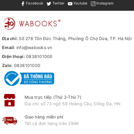
Facebook
Twitter
Youtube
Instagram
Địa chỉ:
Số 278 Tôn Đức Thắng, Phường Ô Chợ Dừa, TP. Hà Nội
Email:
info@wabooks.vn
Điện thoại:
0838101000
Zalo:
0838101000
Mua trực tiếp (Thứ 2-Thứ 7)
Địa chỉ: số 73 ngõ 59 Hoàng Cầu, Đống Đa, HN
Giao hàng miễn phí
Tất cả đơn hàng trên 299K