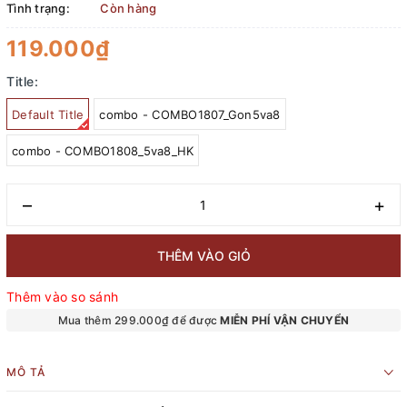
Tình trạng:
Còn hàng
119.000₫
Title:
Default Title
combo - COMBO1807_Gon5va8
combo - COMBO1808_5va8_HK
–
+
THÊM VÀO GIỎ
Thêm vào so sánh
Mua thêm 299.000₫ để được
MIỄN PHÍ VẬN CHUYỂN
MÔ TẢ