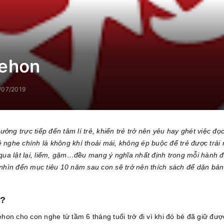
 ehon
/07/2019
ởng trực tiếp đến tâm lí trẻ, khiến trẻ trở nên yêu hay ghét việc đ
ẻ nghe chính là không khí thoải mái, không ép buộc để trẻ được trải
t qua lật lại, liếm, gặm…đều mang ý nghĩa nhất định trong mỗi hành
hìn đến mục tiêu 10 năm sau con sẽ trở nên thích sách để dặn bả
o?
on cho con nghe từ tầm 6 tháng tuổi trở đi vì khi đó bé đã giữ được