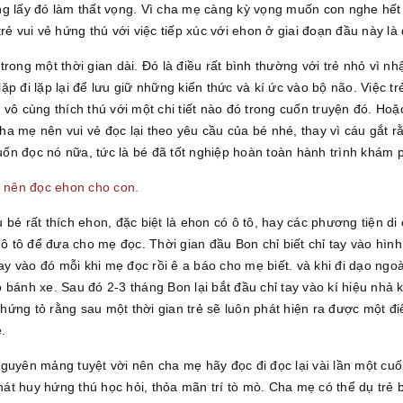
g lấy đó làm thất vọng. Vì cha mẹ càng kỳ vọng muốn con nghe hết 
rẻ vui vẻ hứng thú với việc tiếp xúc với ehon ở giai đoạn đầu này là 
n trong một thời gian dài. Đó là điều rất bình thường với trẻ nhỏ vì 
lặp đi lặp lại để lưu giữ những kiến thức và kí ức vào bộ não. Việc trẻ
vô cùng thích thú với một chi tiết nào đó trong cuốn truyện đó. Hoặ
y cha mẹ nên vui vẻ đọc lại theo yêu cầu của bé nhé, thay vì cáu gắ
ốn đọc nó nữa, tức là bé đã tốt nghiệp hoàn toàn hành trình khám p
ẹ nên đọc ehon cho con.
 bé rất thích ehon, đặc biệt là ehon có ô tô, hay các phương tiện
tô để đưa cho mẹ đọc. Thời gian đầu Bon chỉ biết chỉ tay vào hình c
tay vào đó mỗi khi mẹ đọc rồi ê a báo cho mẹ biết. và khi đi dạo ng
bánh xe. Sau đó 2-3 tháng Bon lại bắt đầu chỉ tay vào kí hiệu nhả khó
ứng tỏ rằng sau một thời gian trẻ sẽ luôn phát hiện ra được một đi
.
 nguyên mảng tuyệt vời nên cha mẹ hãy đọc đi đọc lại vài lần một cuốn
phát huy hứng thú học hỏi, thỏa mãn trí tò mò. Cha mẹ có thể dụ trẻ b