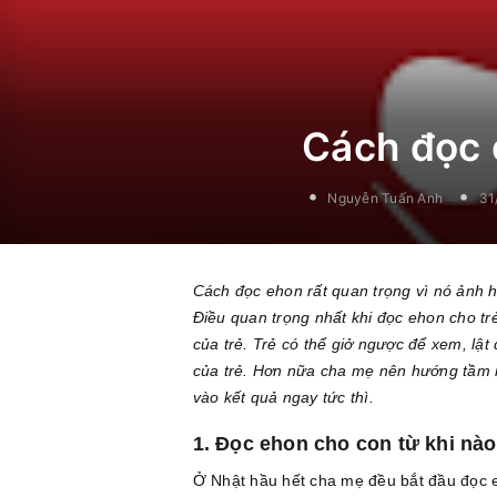
Cách đọc
Nguyễn Tuấn Anh
31
Cách đọc ehon rất quan trọng vì nó ảnh hư
Điều quan trọng nhất khi đọc ehon cho tr
của trẻ. Trẻ có thể giở ngược để xem, lậ
của trẻ. Hơn nữa cha mẹ nên hướng tầm n
vào kết quả ngay tức thì.
1. Đọc ehon cho con từ khi nà
Ở Nhật hầu hết cha mẹ đều bắt đầu đọc eh