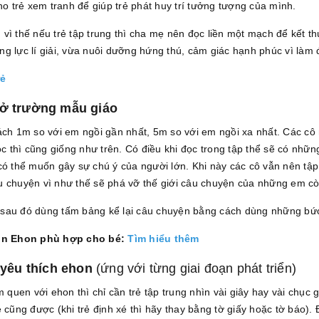
ho trẻ xem tranh để giúp trẻ phát huy trí tưởng tượng của mình.
vì thế nếu trẻ tập trung thì cha mẹ nên đọc liền một mạch để kết t
g lực lí giải, vừa nuôi dưỡng hứng thú, cảm giác hạnh phúc vì làm đ
ẻ
 ở trường mẫu giáo
ách 1m so với em ngồi gần nhất, 5m so với em ngồi xa nhất. Các cô
 thì cũng giống như trên. Có điều khi đọc trong tập thể sẽ có nhữ
ị, có thể muốn gây sự chú ý của người lớn. Khi này các cô vẫn nên t
u chuyện vì như thế sẽ phá vỡ thế giới câu chuyện của những em còn
vật sau đó dùng tấm bảng kể lại câu chuyện bằng cách dùng những bứ
ọn Ehon phù hợp cho bé:
Tìm hiểu thêm
 yêu thích ehon
(ứng với từng giai đoạn phát triển)
m quen với ehon thì chỉ cần trẻ tập trung nhìn vài giây hay vài chục
 cũng được (khi trẻ định xé thì hãy thay bằng tờ giấy hoặc tờ báo).