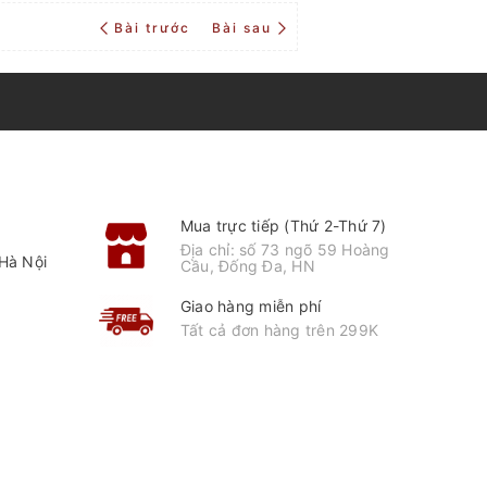
Bài trước
Bài sau
Mua trực tiếp (Thứ 2-Thứ 7)
Địa chỉ: số 73 ngõ 59 Hoàng
Hà Nội
Cầu, Đống Đa, HN
Giao hàng miễn phí
Tất cả đơn hàng trên 299K