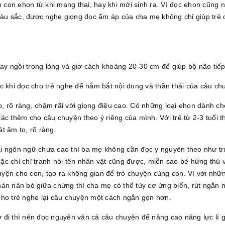
con ehon từ khi mang thai, hay khi mới sinh ra. Vì đọc ehon cũng
u màu sắc, được nghe giọng đọc ấm áp của cha mẹ không chỉ giúp tr
hay ngồi trong lòng và giơ cách khoảng 20-30 cm để giúp bộ não tiếp 
c khi đọc cho trẻ nghe để nắm bắt nội dung và thần thái của câu ch
o, rõ ràng, chậm rãi với giọng điệu cao. Có những loại ehon dành cho 
c thêm cho câu chuyện theo ý riêng của mình. Với trẻ từ 2-3 tuổi th
t âm to, rõ ràng.
giải ngôn ngữ chưa cao thì ba mẹ không cần đọc y nguyên theo như t
c chỉ chỉ tranh nói tên nhân vật cũng được, miễn sao bé hứng thú 
yện cho con, tạo ra không gian để trò chuyện cùng con. Vì với nh
hán nản bỏ giữa chừng thì cha mẹ có thể tùy cơ ứng biến, rút ngắn 
cho trẻ nghe lại câu chuyện một cách ngắn gọn hơn.
rở đi thì nên đọc nguyên văn cả câu chuyện để nâng cao năng lực lí g