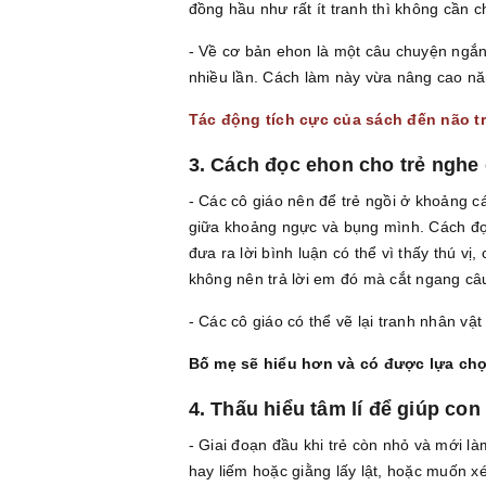
đồng hầu như rất ít tranh thì không cần c
- Về cơ bản ehon là một câu chuyện ngắn 
nhiều lần. Cách làm này vừa nâng cao năn
Tác động tích cực của sách đến não tr
3. Cách đọc ehon cho trẻ nghe
- Các cô giáo nên để trẻ ngồi ở khoảng c
giữa khoảng ngực và bụng mình. Cách đọc
đưa ra lời bình luận có thể vì thấy thú v
không nên trả lời em đó mà cắt ngang câ
- Các cô giáo có thể vẽ lại tranh nhân 
Bố mẹ sẽ hiểu hơn và có được lựa ch
4. Thấu hiểu tâm lí để giúp con
- Giai đoạn đầu khi trẻ còn nhỏ và mới là
hay liếm hoặc giằng lấy lật, hoặc muốn xé