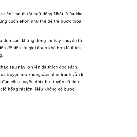
 tiên” mà thuật ngữ tiếng Nhật là “yukite
những cuốn ehon như thế để trẻ được thỏa
ầu đến cuối không dừng thì hãy chuyển từ
ển để tiến tới giai đoạn khó hơn là thích
g.
hắc sau này lớn lên đã thích đọc sách.
đọc truyện mà không cần nhìn tranh vẫn lí
ới đọc câu chuyện dài như truyện cổ tích
ột lỗ hổng rất lớn. Nếu không có bước