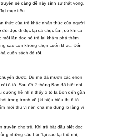
truyện sẽ càng dễ nảy sinh sự thất vọng,
đạt mục tiêu.
nhận thức của trẻ khác nhận thức của người
 đòi đọc đi đọc lại cả chục lần, có khi cả
c mỗi lần đọc nó trẻ lại khám phá thêm
t rằng sao con không chọn cuốn khác. Đến
há cuốn sách đó rồi.
 di chuyển được. Dù mẹ đã mượn các ehon
ái ô tô. Sau đó 2 tháng Bon đã biết chỉ
oài đường hễ nhìn thấy ô tô là Bon đến gần
i trong tranh vẽ (kí hiệu biểu thị ô tô
ểm mới thú vị nên cha mẹ đừng lo lắng vì
 truyện cho trẻ. Khi trẻ bắt đầu biết đọc
ằng những câu hỏi “tại sao lại thế nhỉ,