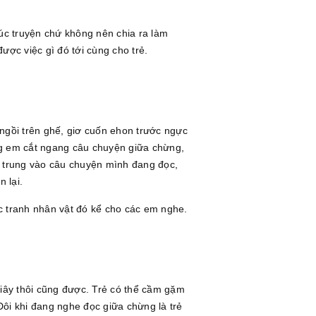
húc truyện chứ không nên chia ra làm
ược việc gì đó tới cùng cho trẻ.
 ngồi trên ghế, giơ cuốn ehon trước ngực
ng em cắt ngang câu chuyện giữa chừng,
ập trung vào câu chuyện mình đang đọc,
 lại.
c tranh nhân vật đó kể cho các em nghe.
 giây thôi cũng được. Trẻ có thể cầm gặm
 Đôi khi đang nghe đọc giữa chừng là trẻ