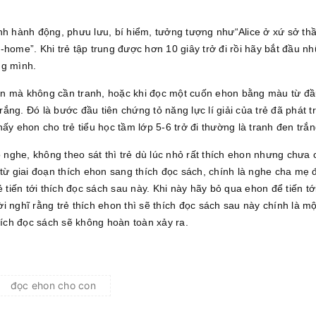
nh hành động, phưu lưu, bí hiểm, tưởng tượng như“Alice ở xứ sở thần
-home”. Khi trẻ tập trung được hơn 10 giây trở đi rồi hãy bắt đầu 
ng mình.
uyện mà không cần tranh, hoặc khi đọc một cuốn ehon bằng màu từ đ
ng. Đó là bước đầu tiên chứng tỏ năng lực lí giải của trẻ đã phát tri
ấy ehon cho trẻ tiểu học tầm lớp 5-6 trở đi thường là tranh đen trắn
ghe, không theo sát thì trẻ dù lúc nhỏ rất thích ehon nhưng chưa c
 từ giai đoạn thích ehon sang thích đọc sách, chính là nghe cha mẹ 
ẻ tiến tới thích đọc sách sau này. Khi này hãy bỏ qua ehon để tiến t
i nghĩ rằng trẻ thích ehon thì sẽ thích đọc sách sau này chính là m
hích đọc sách sẽ không hoàn toàn xảy ra.
đọc ehon cho con