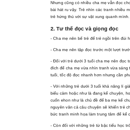
Nhưng cũng có nhiều cha mẹ vẫn đọc cho 
bài hát ru vậy. Trẻ nhìn các tranh nhiề
trẻ hứng thú với sự vật xung quanh mình.
2. Tư thế đọc và giọng đọc
- Cha mẹ nên bế trẻ để trẻ ngồi trên đùi 
- Cha mẹ nên tập đọc trước một lượt trướ
- Đối với trẻ dưới 3 tuổi cha mẹ nên đọc t
đích để cha mẹ vừa nhìn tranh vừa sáng tá
tuổi, tốc độ đọc nhanh hơn nhưng cần phá
- Với những trẻ dưới 3 tuổi khả năng lí 
biểu cảm hoặc như là đang kể chuyện, hoặ
cuốn ehon như là chủ đề để ba mẹ kể chu
nguyên văn cả câu chuyện sẽ khiến trẻ c
bức tranh minh họa làm trung tâm để kể 
- Còn đối với những trẻ từ bậc tiểu học t