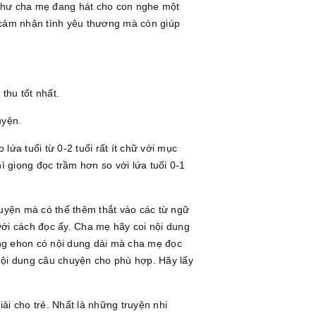
 như cha mẹ đang hát cho con nghe một
ẻ cảm nhận tình yêu thương mà còn giúp
thu tốt nhất.
uyện.
lứa tuổi từ 0-2 tuổi rất ít chữ với mục
ì giọng đọc trầm hơn so với lứa tuổi 0-1
ruyện mà có thể thêm thắt vào các từ ngữ
với cách đọc ấy. Cha mẹ hãy coi nội dung
ững ehon có nội dung dài mà cha mẹ đọc
nội dung câu chuyện cho phù hợp. Hãy lấy
iải cho trẻ. Nhất là những truyện nhi