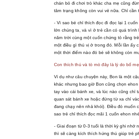
chán bỏ đi chơi trò khác cha mẹ cũng đừn
tâm trạng không còn vui vẻ nữa. Chỉ cần t
- Vì sao bé chỉ thích đọc đi đọc lại 1 cuố
lớn chúng ta, và vì ở trẻ cần có quá trình 
năm trời cùng một cuốn chứng tỏ rằng trẻ 
một điều gì thú vị ở trong đó. Mỗi lần ấ
một thời điểm nào đó bé sẽ không còn mu
Con thích thú và tò mò đây là lý do bố m
Ví dụ như câu chuyện này, Bon là một cậu
khác nhưng bao giờ Bon cũng chọn ehon ô 
tay vào cái bánh xe, và lúc nào cũng chỉ 
quan sát bánh xe hoặc đứng từ xa chỉ vào 
đang chạy nên nhả khói). Điều đó muốn ch
sao trẻ chỉ thích đọc mãi 1 cuốn ehon nhé
- Giai đoạn từ 0-3 tuổi là thời kỳ ghi nhớ
thì sẽ càng kích thích hứng thú giúp trẻ 