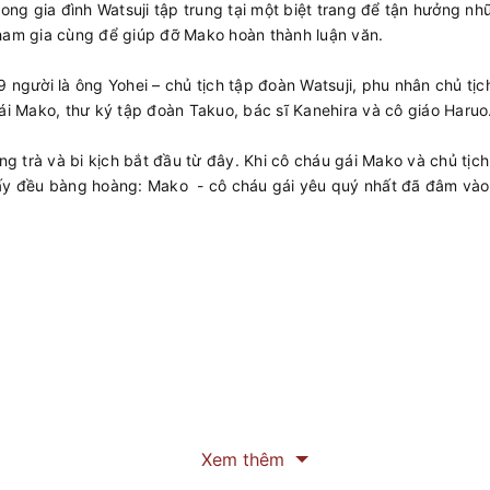
trong gia đình Watsuji tập trung tại một biệt trang để tận hưởn
tham gia cùng để giúp đỡ Mako hoàn thành luận văn.
 người là ông Yohei – chủ tịch tập đoàn Watsuji, phu nhân chủ tịch
gái Mako, thư ký tập đoàn Takuo, bác sĩ Kanehira và cô giáo Haruo
 trà và bi kịch bắt đầu từ đây. Khi cô cháu gái Mako và chủ tịch
nấy đều bàng hoàng: Mako - cô cháu gái yêu quý nhất đã đâm vào 
Xem thêm