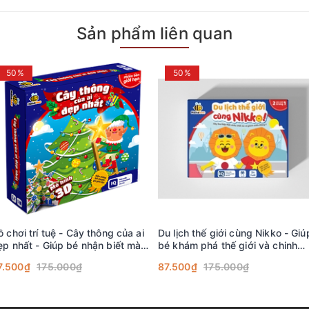
Sản phẩm liên quan
50%
50%
ồ chơi trí tuệ - Cây thông của ai
Du lịch thế giới cùng Nikko - Giú
ẹp nhất - Giúp bé nhận biết màu
bé khám phá thế giới và chinh
c, hình khối - Lứa tuổi 1- 10
phục môn toán - Lứa tuổi 3+
7.500₫
175.000₫
87.500₫
175.000₫