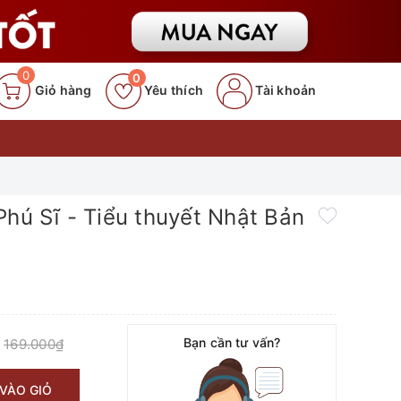
0
0
Giỏ hàng
Yêu thích
Tài khoản
Phú Sĩ - Tiểu thuyết Nhật Bản
Bạn cần tư vấn?
169.000₫
:
VÀO GIỎ