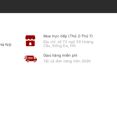
Mua trực tiếp (Thứ 2-Thứ 7)
Địa chỉ: số 73 ngõ 59 Hoàng
Hà Nội
Cầu, Đống Đa, HN
Giao hàng miễn phí
Tất cả đơn hàng trên 299K