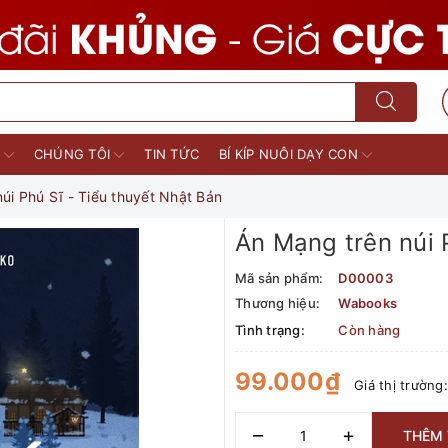
M
CHÚNG TÔI
TIN TỨC
BÍ KÍP NUÔI DẠY CON
úi Phú Sĩ - Tiểu thuyết Nhật Bản
Án Mạng trên núi 
Mã sản phẩm:
D00003
Thương hiệu:
Wabooks
Tình trạng:
Còn hàng
99.000₫
Giá thị trường
–
+
THÊM 