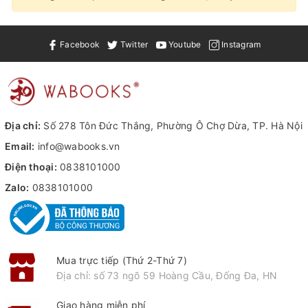
Facebook
Twitter
Youtube
Instagram
Địa chỉ:
Số 278 Tôn Đức Thắng, Phường Ô Chợ Dừa, TP. Hà Nội
Email:
info@wabooks.vn
Điện thoại:
0838101000
Zalo:
0838101000
Mua trực tiếp (Thứ 2-Thứ 7)
Địa chỉ: số 73 ngõ 59 Hoàng Cầu, Đống Đa, HN
Giao hàng miễn phí