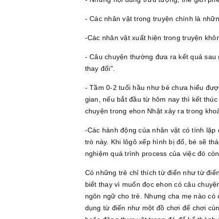
- Các nhân vật trong truyện chính là nhữ
-Các nhân vật xuất hiện trong truyện khô
- Câu chuyện thường đưa ra kết quả sau 
thay đổi".
- Tầm 0-2 tuổi hầu như bé chưa hiểu được
gian, nếu bắt đầu từ hôm nay thì kết thúc
chuyện trong ehon Nhật xảy ra trong khoản
-Các hành động của nhân vật có tính lặp đ
trò này. Khi lôgô xếp hình bị đổ, bé sẽ thá
nghiệm quá trình process của việc đó còn
Có những trẻ chỉ thích từ điển như từ điể
biết thay vì muốn đọc ehon có câu chuyện
ngôn ngữ cho trẻ. Nhưng cha mẹ nào có c
dụng từ điển như một đồ chơi để chơi cùng 