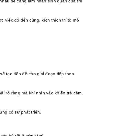
 nhau sẽ càng làm nhân sinh quan của trẻ
 việc đó đến cùng, kích thích trí tò mò
sẽ tạo tiền đề cho giai đoạn tiếp theo.
phải rõ ràng mà khi nhìn vào khiến trẻ cảm
ưng có sự phát triển.
các bé rất ít hứng thú.