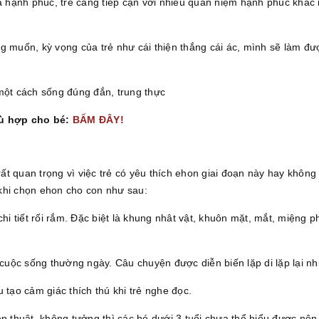
là hạnh phúc, trẻ càng tiếp cận với nhiều quan niệm hạnh phúc khác
 muốn, kỳ vọng của trẻ như cái thiện thắng cái ác, mình sẽ làm được
một cách sống đúng đắn, trung thực
hù hợp cho bé:
BẤM ĐÂY!
rất quan trọng vì việc trẻ có yêu thích ehon giai đoạn này hay không 
khi chọn ehon cho con như sau:
chi tiết rối rắm. Đặc biệt là khung nhât vật, khuôn mặt, mắt, miệng 
 cuộc sống thường ngày. Câu chuyện được diễn biến lặp di lặp lại nh
 tạo cảm giác thích thú khi trẻ nghe đọc.
p thuật, không tưởng thì các bé dưới 3 tuổi chưa thể hiểu được nên 