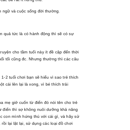
ôn ngữ và cuộc sống đời thường.
 quả tức là có hành động thì sẽ có sự
ruyện cho tầm tuổi này ít đề cập đến thời
uổi tối cũng đc. Nhưng thường thì các câu
1-2 tuổi chơi bạn sẽ hiểu vì sao trẻ thích
 cái lên lại là xong, vì bé thích trải
ha mẹ giở cuốn từ điển đó nói tên cho trẻ
 từ điển thì sợ không nuôi dưỡng khả năng
 con mình hứng thú với cái gì, và hãy sử
i lại lật lại, sử dụng các loại đồ chơi