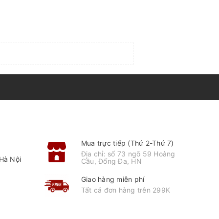
Mua trực tiếp (Thứ 2-Thứ 7)
Địa chỉ: số 73 ngõ 59 Hoàng
Hà Nội
Cầu, Đống Đa, HN
Giao hàng miễn phí
Tất cả đơn hàng trên 299K