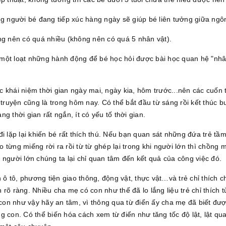
ng người bé đang tiếp xúc hàng ngày sẽ giúp bé liên tưởng giữa ng
ng nên có quá nhiều (không nên có quá 5 nhân vật).
một loạt những hành động để bé học hỏi được bài học quan hệ "nhân
 khái niệm thời gian ngày mai, ngày kia, hôm trước...nên các cuốn t
 truyện cũng là trong hôm nay. Có thể bắt đầu từ sáng rồi kết thúc b
g thời gian rất ngắn, ít có yếu tố thời gian.
i lặp lại khiến bé rất thích thú. Nếu bạn quan sát những đứa trẻ tầm 
o từng miếng rời ra rồi từ từ ghép lại trong khi người lớn thì chồng một
 người lớn chúng ta lại chỉ quan tâm đến kết quả của công việc đó.
n ô tô, phương tiện giao thông, động vật, thực vật…và trẻ chỉ thích c
 rõ ràng. Nhiều cha mẹ có con như thế đã lo lắng liệu trẻ chỉ thích
on như vậy hãy an tâm, vì thông qua từ điển ấy cha mẹ đã biết được
con. Có thể biến hóa cách xem từ điển như tăng tốc độ lật, lật qua rồ