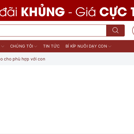
M
CHÚNG TÔI
TIN TỨC
BÍ KÍP NUÔI DẠY CON
o cho phù hợp với con