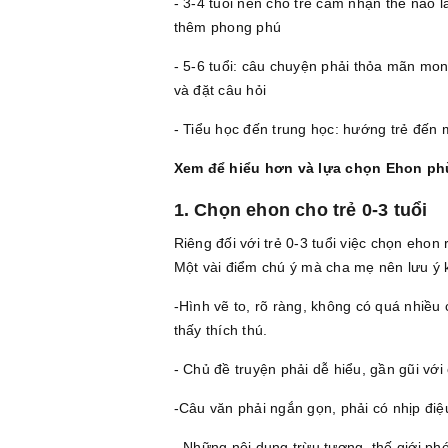
- 3-4 tuổi nên cho trẻ cảm nhận thế nào 
thêm phong phú
- 5-6 tuổi: câu chuyện phải thỏa mãn mong
và đặt câu hỏi
- Tiểu học đến trung học: hướng trẻ đến 
Xem để hiểu hơn và lựa chọn Ehon p
1. Chọn ehon cho trẻ 0-3 tuổi
Riêng đối với trẻ 0-3 tuổi việc chọn ehon 
Một vài điểm chú ý mà cha mẹ nên lưu ý 
-Hình vẽ to, rõ ràng, không có quá nhiều 
thấy thích thú.
- Chủ đề truyện phải dễ hiểu, gần gũi với
-Câu văn phải ngắn gọn, phải có nhịp điệu
- Những nội dung trừu tượng, thế giới phé