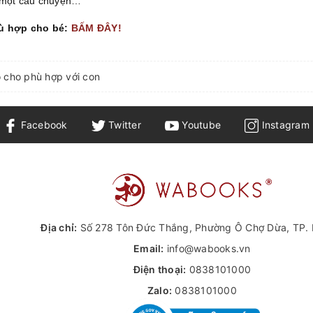
h một câu chuyện…
hù hợp cho bé:
BẤM ĐÂY!
 cho phù hợp với con
Facebook
Twitter
Youtube
Instagram
Địa chỉ:
Số 278 Tôn Đức Thắng, Phường Ô Chợ Dừa, TP. 
Email:
info@wabooks.vn
Điện thoại:
0838101000
Zalo:
0838101000