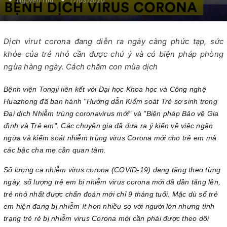
Nguyễn Thu
17/03/2020
Dịch virut corona đang diễn ra ngày càng phức tạp, sức
khỏe của trẻ nhỏ cần được chú ý và có biện pháp phòng
ngừa hàng ngày. Cách chăm con mùa dịch
Bệnh viện Tongji liên kết với Đại học Khoa học và Công nghệ
Huazhong đã ban hành "Hướng dẫn Kiểm soát Trẻ sơ sinh trong
Đại dịch Nhiễm trùng coronavirus mới" và "Biện pháp Bảo vệ Gia
đình và Trẻ em". Các chuyên gia đã đưa ra ý kiến ​​về việc ngăn
ngừa và kiểm soát nhiễm trùng virus Corona mới cho trẻ em mà
các bậc cha mẹ cần quan tâm.
Số lượng ca nhiễm virus corona (COVID-19) đang tăng theo từng
ngày, số lượng trẻ em bị nhiễm virus corona mới đã dần tăng lên,
trẻ nhỏ nhất được chẩn đoán mới chỉ 9 tháng tuổi. Mặc dù số trẻ
em hiện đang bị nhiễm ít hơn nhiều so với người lớn nhưng tình
trạng trẻ rẻ bị nhiễm virus Corona mới cần phải được theo dõi