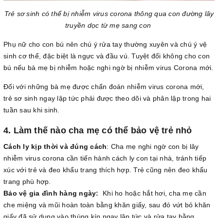
Trẻ sơ sinh có thể bị nhiễm virus corona thông qua con đường lây
truyền dọc từ mẹ sang con
Phụ nữ cho con bú nên chú ý rửa tay thường xuyên và chú ý vệ
sinh cơ thể, đặc biệt là ngực và đầu vú. Tuyệt đối không cho con
bú nếu bà mẹ bị nhiễm hoặc nghi ngờ bị nhiễm virus Corona mới.
Đối với những bà mẹ được chẩn đoán nhiễm virus corona mới,
trẻ sơ sinh ngay lập tức phải được theo dõi và phân lập trong hai
tuần sau khi sinh.
4. Làm thế nào cha mẹ có thể bảo vệ trẻ nhỏ
Cách ly kịp thời và đúng cách
: Cha mẹ nghi ngờ con bị lây
nhiễm virus corona cần tiến hành cách ly con tại nhà, tránh tiếp
xúc với trẻ và đeo khẩu trang thích hợp. Trẻ cũng nên đeo khẩu
trang phù hợp.
Bảo vệ gia đình hàng ngày:
Khi ho hoặc hắt hơi, cha mẹ cần
che miệng và mũi hoàn toàn bằng khăn giấy, sau đó vứt bỏ khăn
giấy đã sử dụng vào thùng kín ngay lập tức và rửa tay bằng