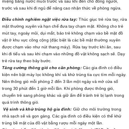
miệng bằng nước muối trước và sau khi đến chỗ đông người,
trước và sau khi đi ngủ để nâng cao nhận thức về phòng ngừa.
Điều chỉnh nghiêm ngặt việc rửa tay:
Thúc giục trẻ rửa tay, rửa
mặt thường xuyên và hạn chế đưa tay chạm mặt. Không cho trẻ
mút tay, ngoáy mũi, dụi mắt, bảo trẻ không chạm vào bề mặt đồ
vật ở khu vực công cộng (đặc biệt là các bề mặt thường xuyên
được chạm vào như nút thang máy). Rửa tay trước khi ăn, sau
khi đi tiểu và sau khi chạm vào những đồ vật không sạch sẽ. Dạy
trẻ rửa tay theo bảy bước.
Tăng cường thông gió cho căn phòng:
Các gia đình có điều
kiện nên bật máy lọc không khí và khử trùng tia cực tím mỗi ngày.
Nên thông gió mỗi phòng 2 đến 3 lần một ngày và mở cửa sổ
trong 30 phút đến 1 giờ mỗi lần. Khi phòng được thông gió,
chuyển trẻ sang phòng khác và giữ ấm để tránh trẻ bị lạnh trong
quá trình thông gió.
Vệ sinh và khử trùng hộ gia đình:
Giữ cho môi trường trong
nhà sạch sẽ và gọn gàng. Các gia đình có điều kiện có thể khử
trùng bề mặt của đồ vật bằng rượu mỗi ngày một lần.