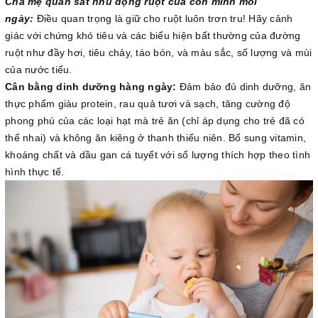
Cha mẹ quan sát nhu động ruột của con mình mỗi
ngày:
Điều quan trọng là giữ cho ruột luôn trơn tru! Hãy cảnh
giác với chứng khó tiêu và các biểu hiện bất thường của đường
ruột như đầy hơi, tiêu chảy, táo bón, và màu sắc, số lượng và mùi
của nước tiểu.
Cân bằng dinh dưỡng hàng ngày:
Đảm bảo đủ dinh dưỡng, ăn
thực phẩm giàu protein, rau quả tươi và sạch, tăng cường độ
phong phú của các loại hạt mà trẻ ăn (chỉ áp dụng cho trẻ đã có
thể nhai) và không ăn kiêng ở thanh thiếu niên. Bổ sung vitamin,
khoáng chất và dầu gan cá tuyết với số lượng thích hợp theo tình
hình thực tế.