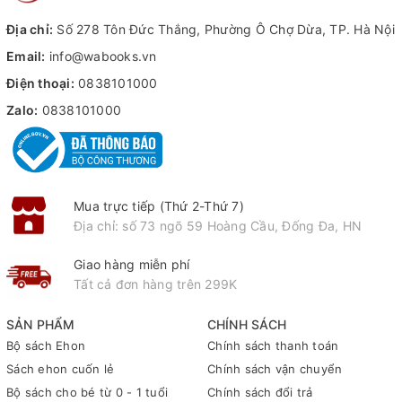
Địa chỉ:
Số 278 Tôn Đức Thắng, Phường Ô Chợ Dừa, TP. Hà Nội
Email:
info@wabooks.vn
Điện thoại:
0838101000
Zalo:
0838101000
Mua trực tiếp (Thứ 2-Thứ 7)
Địa chỉ: số 73 ngõ 59 Hoàng Cầu, Đống Đa, HN
Giao hàng miễn phí
Tất cả đơn hàng trên 299K
SẢN PHẨM
CHÍNH SÁCH
Bộ sách Ehon
Chính sách thanh toán
Sách ehon cuốn lẻ
Chính sách vận chuyển
Bộ sách cho bé từ 0 - 1 tuổi
Chính sách đổi trả